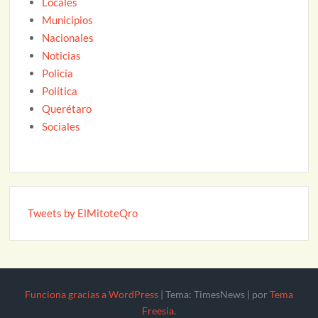
Locales
Municipios
Nacionales
Noticias
Policía
Política
Querétaro
Sociales
Tweets by ElMitoteQro
Funciona gracias a WordPress
|
Tema: TimesNews
|
por
Tema
Freesia
.