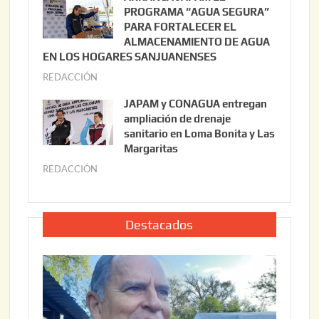
3
l
PROGRAMA “AGUA SEGURA”
,
i
PARA FORTALECER EL
2
ALMACENAMIENTO DE AGUA
o
0
EN LOS HOGARES SANJUANENSES
2
2
REDACCIÓN
j
2
6
u
,
JAPAM y CONAGUA entregan
l
2
ampliación de drenaje
i
0
sanitario en Loma Bonita y Las
o
Margaritas
2
2
6
REDACCIÓN
j
2
u
,
l
2
i
Destacados
0
o
2
2
6
2
,
2