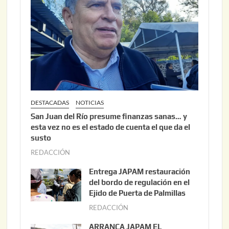
DESTACADAS
NOTICIAS
San Juan del Río presume finanzas sanas… y
esta vez no es el estado de cuenta el que da el
susto
REDACCIÓN
a
g
Entrega JAPAM restauración
o
del bordo de regulación en el
s
Ejido de Puerta de Palmillas
t
REDACCIÓN
j
o
u
ARRANCA JAPAM EL