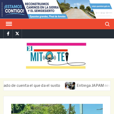
Saltar
al
contenido
Buscar
Facebook
Twitter
E
La vers
sarcást
MIT
de l
informa
 cuenta el que da el susto
Entrega JAPAM restauración de