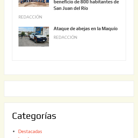
i
beneficio de 800 habitantes de
0
o
San Juan del Río
2
3
REDACCIÓN
j
6
0
u
Ataque de abejas en la Maquío
,
n
REDACCIÓN
m
2
i
a
0
o
y
2
2
o
6
,
2
2
2
0
,
2
2
6
0
2
Categorías
6
Destacadas