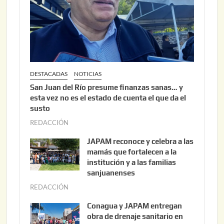
0
2
6
DESTACADAS
NOTICIAS
San Juan del Río presume finanzas sanas… y
esta vez no es el estado de cuenta el que da el
susto
REDACCIÓN
a
g
JAPAM reconoce y celebra a las
o
mamás que fortalecen a la
s
institución y a las familias
t
sanjuanenses
o
REDACCIÓN
j
3
u
Conagua y JAPAM entregan
,
n
obra de drenaje sanitario en
2