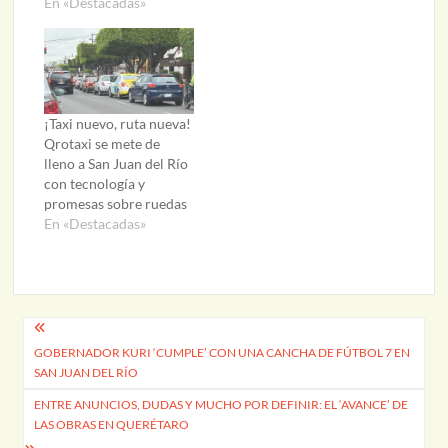
En «Destacadas»
¡Taxi nuevo, ruta nueva!
Qrotaxi se mete de
lleno a San Juan del Río
con tecnología y
promesas sobre ruedas
En «Destacadas»
Navegación
GOBERNADOR KURI ‘CUMPLE’ CON UNA CANCHA DE FÚTBOL 7 EN
de
SAN JUAN DEL RÍO
entradas
ENTRE ANUNCIOS, DUDAS Y MUCHO POR DEFINIR: EL ‘AVANCE’ DE
LAS OBRAS EN QUERÉTARO