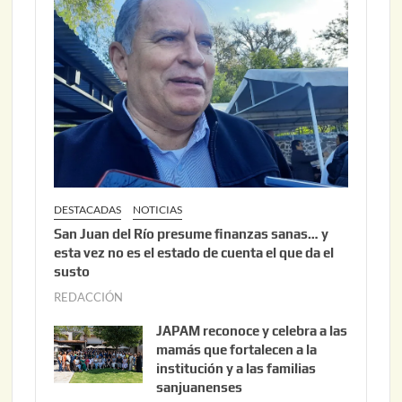
6
2
,
2
0
2
6
DESTACADAS
NOTICIAS
San Juan del Río presume finanzas sanas… y
esta vez no es el estado de cuenta el que da el
susto
REDACCIÓN
a
g
JAPAM reconoce y celebra a las
o
mamás que fortalecen a la
s
institución y a las familias
t
sanjuanenses