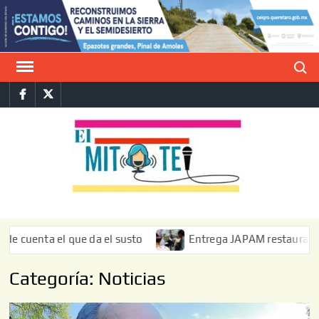
Saltar
al
contenido
Buscar
Facebook
Twitter
E
La vers
sarcást
MIT
de l
informa
 da el susto
Entrega JAPAM restauración del bordo de reg
Categoría:
Noticias