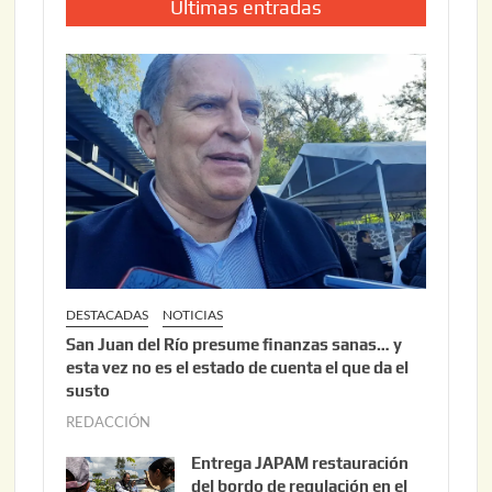
Últimas entradas
DESTACADAS
NOTICIAS
San Juan del Río presume finanzas sanas… y
esta vez no es el estado de cuenta el que da el
susto
REDACCIÓN
a
g
Entrega JAPAM restauración
o
del bordo de regulación en el