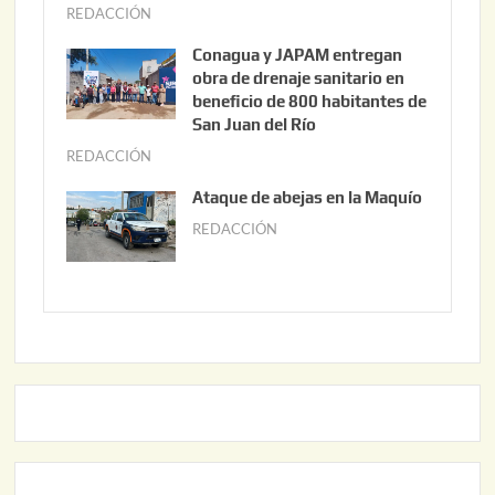
o
REDACCIÓN
j
3
u
Conagua y JAPAM entregan
,
n
obra de drenaje sanitario en
2
i
beneficio de 800 habitantes de
0
o
San Juan del Río
2
3
REDACCIÓN
j
6
0
u
Ataque de abejas en la Maquío
,
n
REDACCIÓN
m
2
i
a
0
o
y
2
2
o
6
,
2
2
2
0
,
2
2
6
0
2