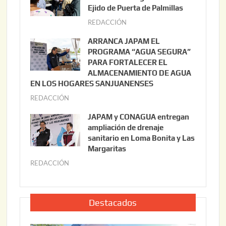
s
Ejido de Puerta de Palmillas
t
REDACCIÓN
j
o
u
ARRANCA JAPAM EL
3
l
PROGRAMA “AGUA SEGURA”
,
i
PARA FORTALECER EL
2
ALMACENAMIENTO DE AGUA
o
0
EN LOS HOGARES SANJUANENSES
2
2
REDACCIÓN
j
2
6
u
,
JAPAM y CONAGUA entregan
l
2
ampliación de drenaje
i
0
sanitario en Loma Bonita y Las
o
Margaritas
2
2
6
REDACCIÓN
j
2
u
,
l
2
i
Destacados
0
o
2
2