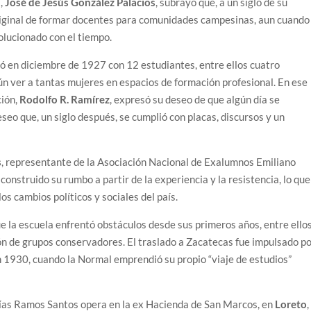
s,
José de Jesús González Palacios
, subrayó que, a un siglo de su
original de formar docentes para comunidades campesinas, aun cuando
olucionado con el tiempo.
ó en diciembre de 1927 con 12 estudiantes, entre ellos cuatro
ún ver a tantas mujeres en espacios de formación profesional. En ese
ción,
Rodolfo R. Ramírez
, expresó su deseo de que algún día se
eseo que, un siglo después, se cumplió con placas, discursos y un
s
, representante de la Asociación Nacional de Exalumnos Emiliano
onstruido su rumbo a partir de la experiencia y la resistencia, lo que
s cambios políticos y sociales del país.
e la escuela enfrentó obstáculos desde sus primeros años, entre ello
ción de grupos conservadores. El traslado a Zacatecas fue impulsado p
n 1930, cuando la Normal emprendió su propio “viaje de estudios”
ías Ramos Santos opera en la ex Hacienda de San Marcos, en
Loreto
,