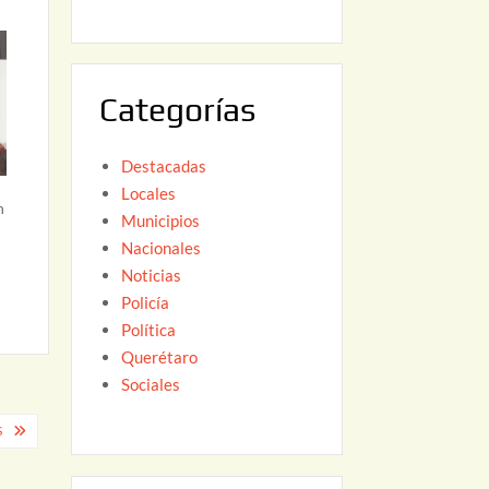
6
,
2
0
Categorías
2
6
Destacadas
Locales
n
Municipios
d
Nacionales
Noticias
Policía
Política
Querétaro
Sociales
S