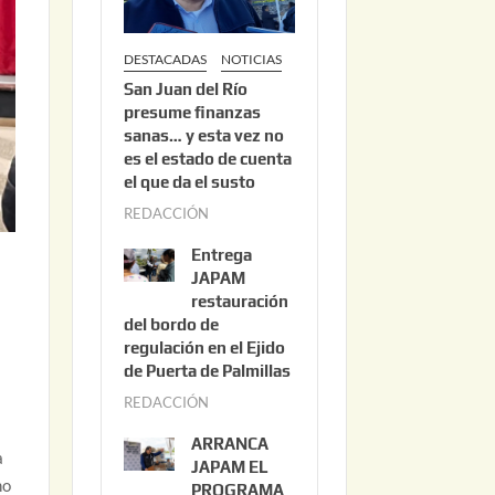
DESTACADAS
NOTICIAS
San Juan del Río
presume finanzas
sanas… y esta vez no
es el estado de cuenta
el que da el susto
REDACCIÓN
a
g
Entrega
o
JAPAM
s
restauración
del bordo de
t
regulación en el Ejido
o
de Puerta de Palmillas
3
REDACCIÓN
j
,
u
2
ARRANCA
a
l
0
JAPAM EL
no
i
PROGRAMA
2