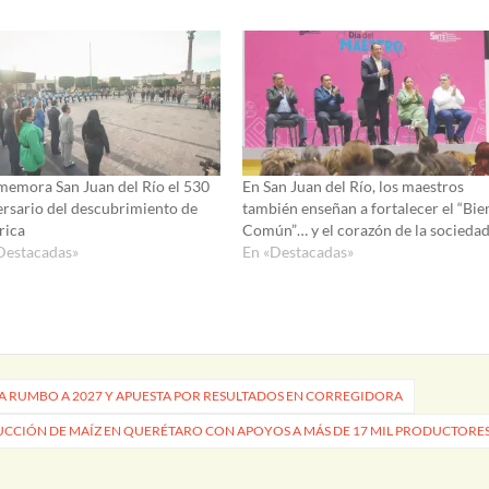
emora San Juan del Río el 530
En San Juan del Río, los maestros
ersario del descubrimiento de
también enseñan a fortalecer el “Bie
ica
Común”… y el corazón de la socieda
Destacadas»
En «Destacadas»
RA RUMBO A 2027 Y APUESTA POR RESULTADOS EN CORREGIDORA
CCIÓN DE MAÍZ EN QUERÉTARO CON APOYOS A MÁS DE 17 MIL PRODUCTORE