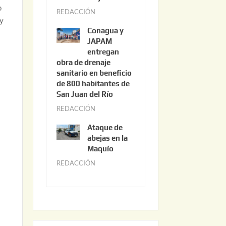
3
o
REDACCIÓN
j
,
 y
u
2
Conagua y
n
0
JAPAM
i
entregan
2
obra de drenaje
o
6
sanitario en beneficio
3
de 800 habitantes de
0
San Juan del Río
,
REDACCIÓN
j
2
u
0
Ataque de
n
abejas en la
2
i
Maquío
6
o
REDACCIÓN
m
2
a
,
y
2
o
0
2
2
2