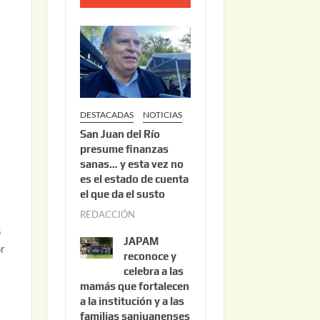
o
2
2
,
2
0
DESTACADAS
NOTICIAS
2
San Juan del Río
6
presume finanzas
sanas… y esta vez no
es el estado de cuenta
el que da el susto
REDACCIÓN
a
s
g
JAPAM
or
o
reconoce y
s
celebra a las
mamás que fortalecen
t
a la institución y a las
o
familias sanjuanenses