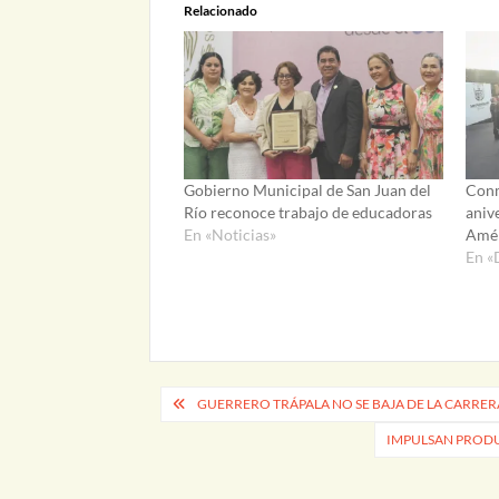
Relacionado
Gobierno Municipal de San Juan del
Conm
Río reconoce trabajo de educadoras
aniv
En «Noticias»
Amér
En «
Navegación
GUERRERO TRÁPALA NO SE BAJA DE LA CARRE
de
IMPULSAN PRODU
entradas