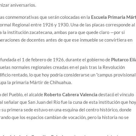
izar aniversarios.
acas conmemorativas que serán colocadas en la
Escuela Primaria Márt
a Normal Regional entre 1926 y 1930. Una de las placas corresponde al
a la institución zacatecana, ambas para que quede claro —por si
eraciones de docentes antes de que ese inmueble se convirtiera en
 fundada el 1 de febrero de 1926, durante el gobierno de
Plutarco Elí
cuelas normales regionales creadas en el país tras la Revolución
icio rentado, lo que hoy podría considerarse un “campus provisional”
upa la primaria Mártir de Chihuahua.
 del Pueblo, el alcalde
Roberto Cabrera Valencia
destacó el vínculo
 al señalar que San Juan del Río fue la cuna de esta institución que ho
 su primera sede estuvo en una esquina del centro histórico, donde
ndo que los espacios cambian de vocación, pero la historia no se