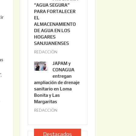
“AGUA SEGURA”
o
6
PARA FORTALECER
2
ir
EL
2
ALMACENAMIENTO
,
DE AGUA EN LOS
2
HOGARES
0
SANJUANENSES
2
REDACCIÓN
j
6
as
u
JAPAM y
l
CONAGUA
,
i
entregan
ampliación de drenaje
o
sanitario en Loma
2
Bonita y Las
2
Margaritas
y
,
REDACCIÓN
j
2
u
0
l
2
i
Destacados
6