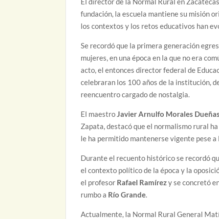
El director de la Normal Rural en Zacateca
fundación, la escuela mantiene su misión 
los contextos y los retos educativos han ev
Se recordó que la primera generación egres
mujeres, en una época en la que no era com
acto, el entonces director federal de Educa
celebraran los 100 años de la institución, d
reencuentro cargado de nostalgia.
El maestro
Javier Arnulfo Morales Dueña
Zapata, destacó que el normalismo rural ha c
le ha permitido mantenerse vigente pese a lo
Durante el recuento histórico se recordó qu
el contexto político de la época y la oposi
el profesor
Rafael Ramírez
y se concretó e
rumbo a
Río Grande
.
Actualmente, la Normal Rural General Mat