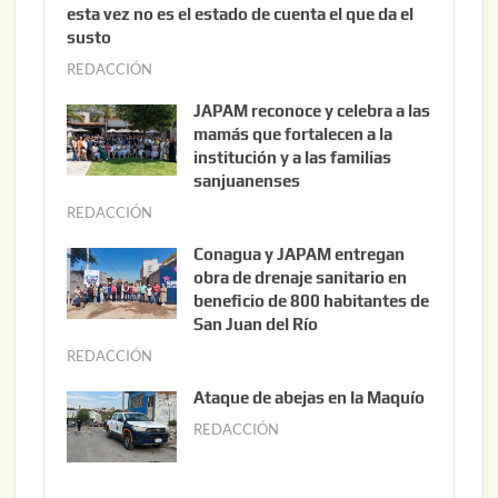
esta vez no es el estado de cuenta el que da el
susto
REDACCIÓN
a
g
JAPAM reconoce y celebra a las
o
mamás que fortalecen a la
s
institución y a las familias
t
sanjuanenses
o
REDACCIÓN
j
3
u
Conagua y JAPAM entregan
,
n
obra de drenaje sanitario en
2
i
beneficio de 800 habitantes de
0
o
San Juan del Río
2
3
REDACCIÓN
j
6
0
u
Ataque de abejas en la Maquío
,
n
REDACCIÓN
m
2
i
a
0
o
y
2
2