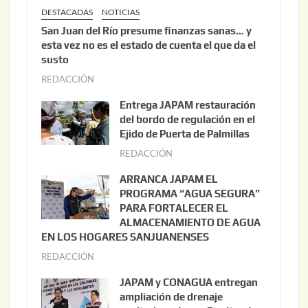
DESTACADAS
NOTICIAS
San Juan del Río presume finanzas sanas… y
esta vez no es el estado de cuenta el que da el
susto
REDACCIÓN
a
g
Entrega JAPAM restauración
o
del bordo de regulación en el
s
Ejido de Puerta de Palmillas
t
REDACCIÓN
j
o
u
ARRANCA JAPAM EL
3
l
PROGRAMA “AGUA SEGURA”
,
i
PARA FORTALECER EL
2
ALMACENAMIENTO DE AGUA
o
0
EN LOS HOGARES SANJUANENSES
2
2
REDACCIÓN
j
2
6
u
,
JAPAM y CONAGUA entregan
l
2
ampliación de drenaje