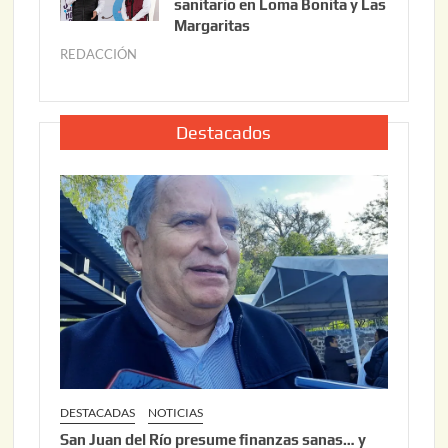
i
0
sanitario en Loma Bonita y Las
o
Margaritas
2
2
6
REDACCIÓN
j
2
u
,
l
2
i
Destacados
0
o
2
2
6
2
,
2
0
2
6
DESTACADAS
NOTICIAS
San Juan del Río presume finanzas sanas… y