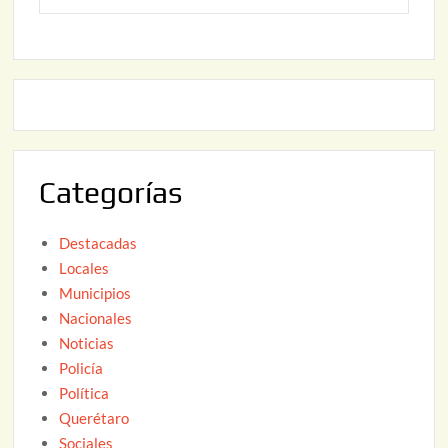
o
6
,
2
2
2
0
,
2
2
6
0
2
Categorías
6
Destacadas
Locales
Municipios
Nacionales
Noticias
Policía
Política
Querétaro
Sociales