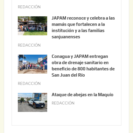
REDACCIÓN
a
g
JAPAM reconoce y celebra a las
o
mamás que fortalecen a la
s
institución y a las familias
t
sanjuanenses
o
REDACCIÓN
j
3
u
Conagua y JAPAM entregan
,
n
obra de drenaje sanitario en
2
i
beneficio de 800 habitantes de
0
o
San Juan del Río
2
3
REDACCIÓN
j
6
0
u
Ataque de abejas en la Maquío
,
n
REDACCIÓN
m
2
i
a
0
o
y
2
2
o
6
,
2