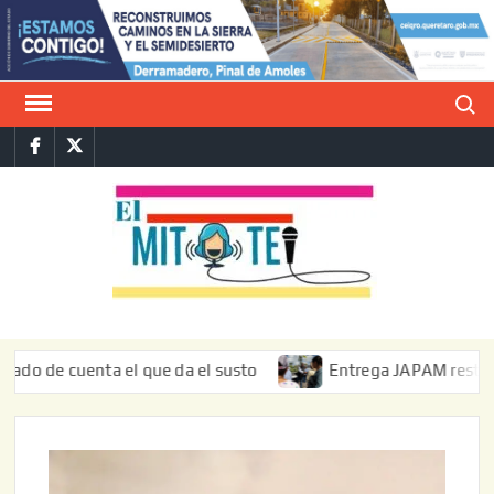
Saltar
al
contenido
Buscar
Facebook
Twitter
E
La vers
sarcást
MIT
de l
informa
cuenta el que da el susto
Entrega JAPAM restauración del