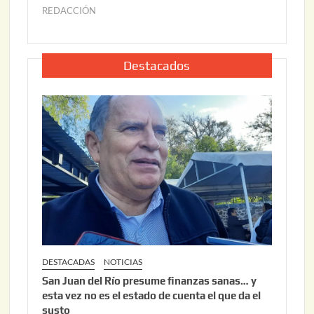
2
6
REDACCIÓN
j
2
u
,
l
2
i
Destacados
0
o
2
2
6
2
,
2
0
2
6
DESTACADAS
NOTICIAS
San Juan del Río presume finanzas sanas… y
esta vez no es el estado de cuenta el que da el
susto