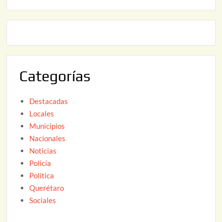
2
2
0
,
2
2
6
0
2
Categorías
6
Destacadas
Locales
Municipios
Nacionales
Noticias
Policía
Política
Querétaro
Sociales