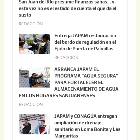
San Juan del Río presume finanzas sanas… y
esta vez no es el estado de cuenta el que da el
susto
REDACCIÓN
a
g
Entrega JAPAM restauración
o
del bordo de regulación en el
s
Ejido de Puerta de Palmillas
t
REDACCIÓN
j
o
u
ARRANCA JAPAM EL
3
l
PROGRAMA “AGUA SEGURA”
,
i
PARA FORTALECER EL
2
ALMACENAMIENTO DE AGUA
o
0
EN LOS HOGARES SANJUANENSES
2
2
REDACCIÓN
j
2
6
u
,
JAPAM y CONAGUA entregan
l
2
ampliación de drenaje
i
0
sanitario en Loma Bonita y Las
o
Margaritas
2