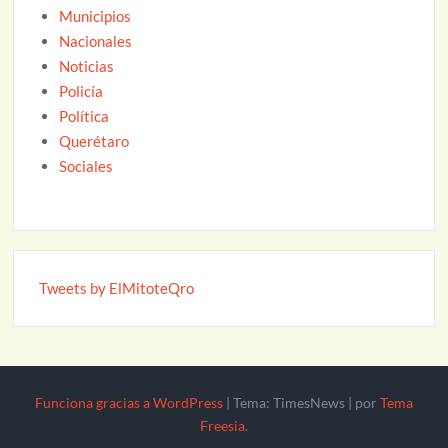
Municipios
Nacionales
Noticias
Policía
Política
Querétaro
Sociales
Tweets by ElMitoteQro
Funciona gracias a WordPress
|
Tema: TimesNews
|
por
Tema
Freesia
.