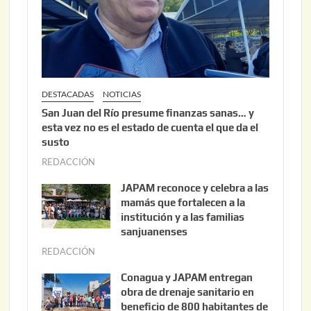
0
2
6
DESTACADAS
NOTICIAS
San Juan del Río presume finanzas sanas… y
esta vez no es el estado de cuenta el que da el
susto
REDACCIÓN
a
g
JAPAM reconoce y celebra a las
o
mamás que fortalecen a la
s
institución y a las familias
t
sanjuanenses
o
REDACCIÓN
j
3
u
Conagua y JAPAM entregan
,
n
obra de drenaje sanitario en
2
i
beneficio de 800 habitantes de