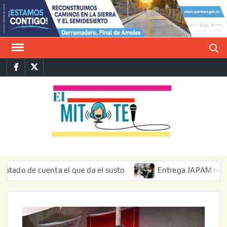
Saltar
al
contenido
Buscar
Facebook
Twitter
E
La vers
sarcást
MIT
de l
informa
de cuenta el que da el susto
Entrega JAPAM restauración 