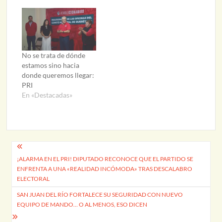
No se trata de dónde
estamos sino hacia
donde queremos llegar:
PRI
En «Destacadas»
Navegación
¡ALARMA EN EL PRI! DIPUTADO RECONOCE QUE EL PARTIDO SE
de
ENFRENTA A UNA «REALIDAD INCÓMODA» TRAS DESCALABRO
entradas
ELECTORAL
SAN JUAN DEL RÍO FORTALECE SU SEGURIDAD CON NUEVO
EQUIPO DE MANDO… O AL MENOS, ESO DICEN