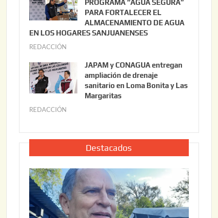
PROGRAMA “AGUA SEGURA”
,
i
PARA FORTALECER EL
2
ALMACENAMIENTO DE AGUA
o
0
EN LOS HOGARES SANJUANENSES
2
2
REDACCIÓN
j
2
6
u
,
JAPAM y CONAGUA entregan
l
2
ampliación de drenaje
i
0
sanitario en Loma Bonita y Las
o
Margaritas
2
2
6
REDACCIÓN
j
2
u
,
l
2
i
Destacados
0
o
2
2
6
2
,
2