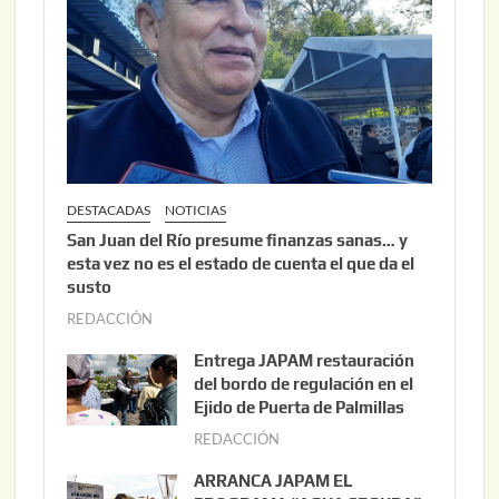
DESTACADAS
NOTICIAS
San Juan del Río presume finanzas sanas… y
esta vez no es el estado de cuenta el que da el
susto
REDACCIÓN
a
g
Entrega JAPAM restauración
o
del bordo de regulación en el
s
Ejido de Puerta de Palmillas
t
REDACCIÓN
j
o
u
ARRANCA JAPAM EL
3
l