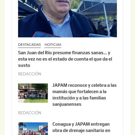
0
2
6
DESTACADAS
NOTICIAS
San Juan del Río presume finanzas sanas… y
esta vez no es el estado de cuenta el que da el
susto
REDACCIÓN
a
g
JAPAM reconoce y celebra a las
o
mamás que fortalecen a la
s
institución y a las familias
t
sanjuanenses
o
REDACCIÓN
j
3
u
Conagua y JAPAM entregan
,
n
obra de drenaje sanitario en
2