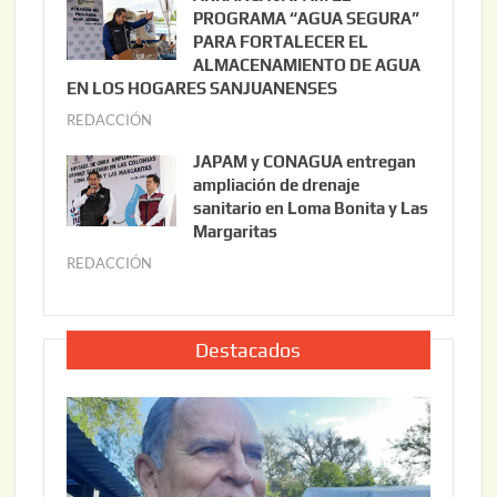
3
l
PROGRAMA “AGUA SEGURA”
,
i
PARA FORTALECER EL
2
ALMACENAMIENTO DE AGUA
o
0
EN LOS HOGARES SANJUANENSES
2
2
REDACCIÓN
j
2
6
u
,
JAPAM y CONAGUA entregan
l
2
ampliación de drenaje
i
0
sanitario en Loma Bonita y Las
o
Margaritas
2
2
6
REDACCIÓN
j
2
u
,
l
2
i
Destacados
0
o
2
2
6
2
,
2