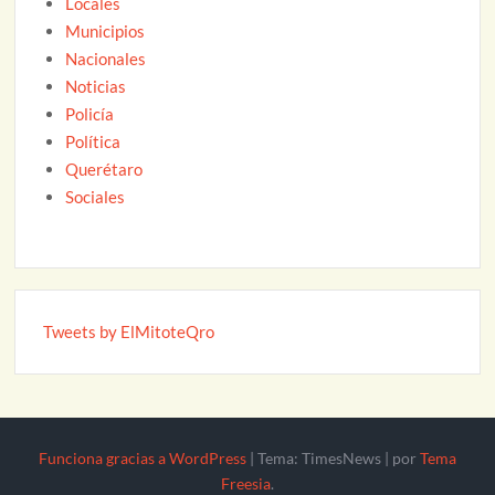
Locales
Municipios
Nacionales
Noticias
Policía
Política
Querétaro
Sociales
Tweets by ElMitoteQro
Funciona gracias a WordPress
|
Tema: TimesNews
|
por
Tema
Freesia
.