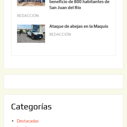
i
beneficio de 800 habitantes de
0
o
San Juan del Río
2
3
REDACCIÓN
j
6
0
u
Ataque de abejas en la Maquío
,
n
REDACCIÓN
m
2
i
a
0
o
y
2
2
o
6
,
2
2
2
0
,
2
2
6
0
2
Categorías
6
Destacadas