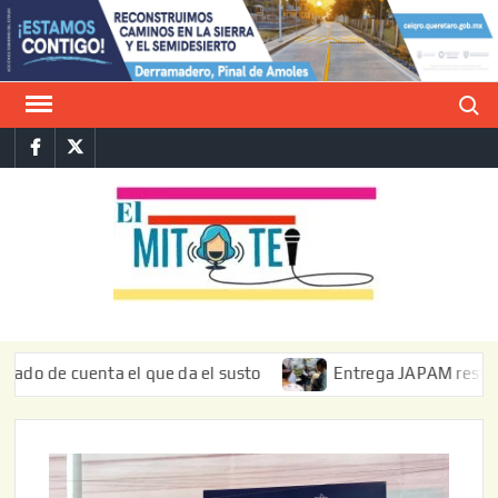
Saltar
al
contenido
Buscar
Facebook
Twitter
E
La vers
sarcást
MIT
de l
informa
 cuenta el que da el susto
Entrega JAPAM restauración de