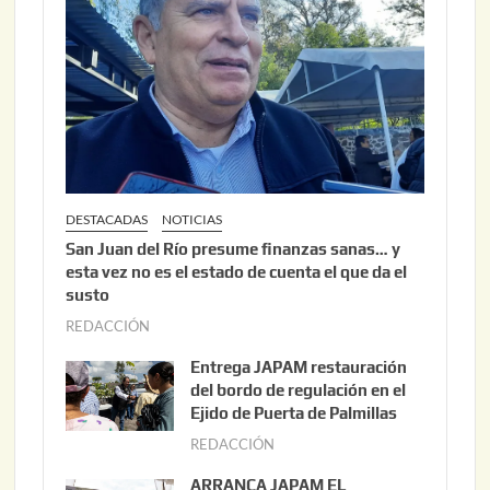
DESTACADAS
NOTICIAS
San Juan del Río presume finanzas sanas… y
esta vez no es el estado de cuenta el que da el
susto
REDACCIÓN
a
g
Entrega JAPAM restauración
o
del bordo de regulación en el
s
Ejido de Puerta de Palmillas
t
REDACCIÓN
j
o
u
ARRANCA JAPAM EL