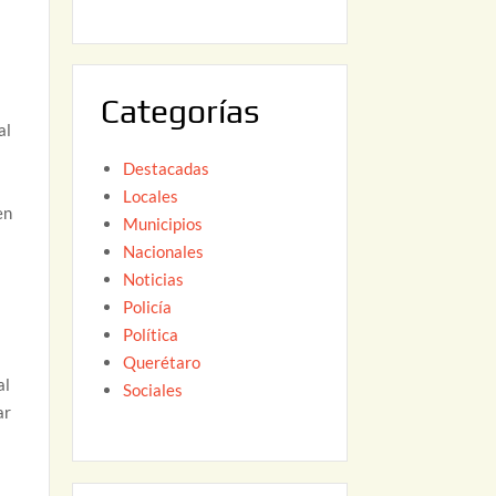
6
,
2
0
Categorías
2
al
6
Destacadas
Locales
en
Municipios
Nacionales
Noticias
Policía
Política
Querétaro
al
Sociales
ar