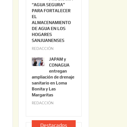
“AGUA SEGURA”
o
6
PARA FORTALECER
2
EL
2
ALMACENAMIENTO
,
DE AGUA EN LOS
2
HOGARES
0
SANJUANENSES
2
REDACCIÓN
j
6
u
JAPAM y
l
CONAGUA
i
entregan
ampliación de drenaje
o
sanitario en Loma
2
Bonita y Las
2
Margaritas
,
REDACCIÓN
j
2
u
0
l
2
i
Destacados
6