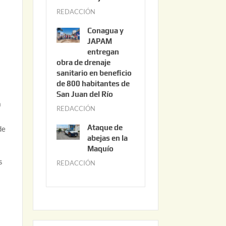
3
REDACCIÓN
j
,
u
2
Conagua y
n
0
JAPAM
i
entregan
2
obra de drenaje
o
6
sanitario en beneficio
3
de 800 habitantes de
0
San Juan del Río
,
a
REDACCIÓN
j
2
u
0
Ataque de
de
n
abejas en la
2
i
Maquío
6
o
s
REDACCIÓN
m
2
a
,
y
2
o
0
2
2
2