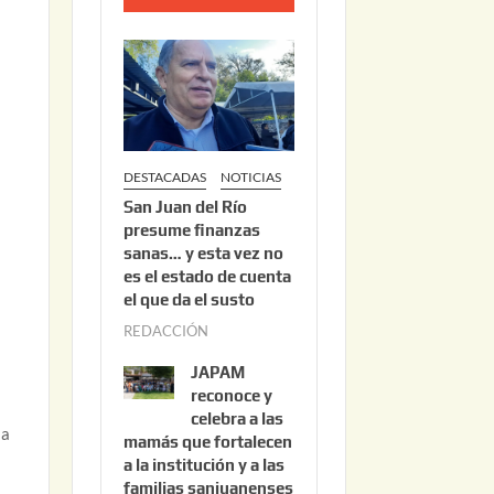
o
2
2
,
2
0
DESTACADAS
NOTICIAS
2
San Juan del Río
6
presume finanzas
sanas… y esta vez no
es el estado de cuenta
el que da el susto
REDACCIÓN
a
g
JAPAM
o
reconoce y
s
celebra a las
 a
mamás que fortalecen
t
a la institución y a las
o
familias sanjuanenses