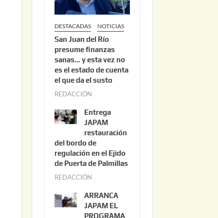
DESTACADAS
NOTICIAS
San Juan del Río
presume finanzas
sanas… y esta vez no
es el estado de cuenta
el que da el susto
REDACCIÓN
a
g
Entrega
o
JAPAM
s
restauración
del bordo de
t
regulación en el Ejido
o
de Puerta de Palmillas
3
REDACCIÓN
j
,
u
2
ARRANCA
l
0
JAPAM EL
i
PROGRAMA
2