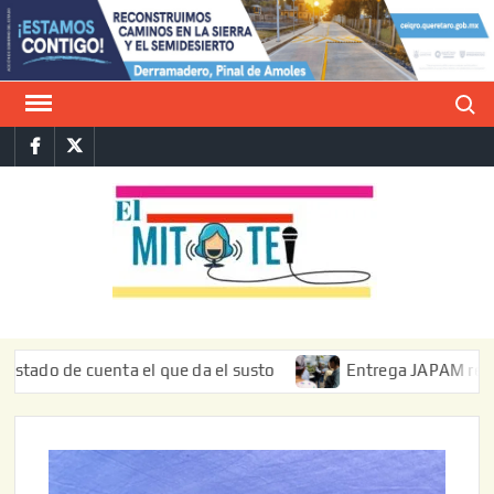
Saltar
al
contenido
Buscar
Facebook
Twitter
E
La vers
sarcást
MIT
de l
informa
de cuenta el que da el susto
Entrega JAPAM restauración 