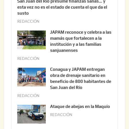
San Juan del Río presume finanzas sanas… y
esta vez no es el estado de cuenta el que da el
susto
REDACCIÓN
a
g
JAPAM reconoce y celebra a las
o
mamás que fortalecen a la
s
institución y a las familias
t
sanjuanenses
o
REDACCIÓN
j
3
u
Conagua y JAPAM entregan
,
n
obra de drenaje sanitario en
2
i
beneficio de 800 habitantes de
0
o
San Juan del Río
2
3
REDACCIÓN
j
6
0
u
Ataque de abejas en la Maquío
,
n
REDACCIÓN
m
2
i
a
0
o