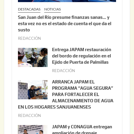
DESTACADAS
NOTICIAS
San Juan del Río presume finanzas sanas… y
esta vez no es el estado de cuenta el que da el
susto
REDACCIÓN
a
g
Entrega JAPAM restauración
o
del bordo de regulación en el
s
Ejido de Puerta de Palmillas
t
REDACCIÓN
j
o
u
ARRANCA JAPAM EL
3
l
PROGRAMA “AGUA SEGURA”
,
i
PARA FORTALECER EL
2
ALMACENAMIENTO DE AGUA
o
0
EN LOS HOGARES SANJUANENSES
2
2
REDACCIÓN
j
2
6
u
,
JAPAM y CONAGUA entregan
l
2
ampliación de drenaje