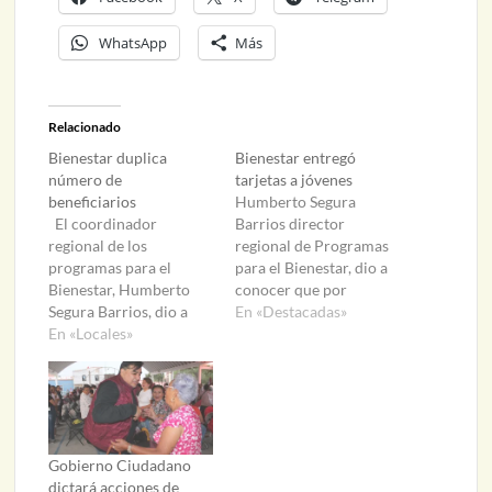
WhatsApp
Más
Relacionado
Bienestar duplica
Bienestar entregó
número de
tarjetas a jóvenes
beneficiarios
Humberto Segura
El coordinador
Barrios director
regional de los
regional de Programas
programas para el
para el Bienestar, dio a
Bienestar, Humberto
conocer que por
Segura Barrios, dio a
primera vez se realizó la
En «Destacadas»
conocer que, para el
En «Locales»
entrega de mil 500
próximo 2023 se
tarjetas en el estado
estarán triplicando el
para el programa
número de beneficiados
“Jóvenes Construyendo
del programa de
el Futuro”, beneficiando
pensiones para los
con ello a los jóvenes
adultos mayores.
que se encuentran bajo
Gobierno Ciudadano
Explicó que, así como
capacitación laboral de
dictará acciones de