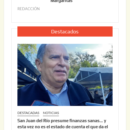
o
Margaritas
2
2
6
REDACCIÓN
j
2
u
,
l
2
i
Destacados
0
o
2
2
6
2
,
2
0
2
6
DESTACADAS
NOTICIAS
San Juan del Río presume finanzas sanas… y
esta vez no es el estado de cuenta el que da el