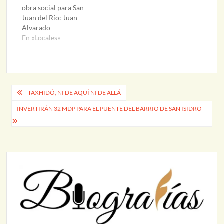
han aumentado los
diferentes oficio.…
obra social para San
beneficiados en San
Juan del Río: Juan
Juan del Río…
Alvarado
En «Locales»
Navegación
TAXHIDÓ, NI DE AQUÍ NI DE ALLÁ
de
INVERTIRÁN 32 MDP PARA EL PUENTE DEL BARRIO DE SAN ISIDRO
entradas