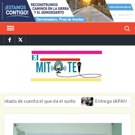
Saltar
al
contenido
Buscar
Facebook
Twitter
E
La vers
sarcást
MIT
de l
informa
de cuenta el que da el susto
Entrega JAPAM restauración 