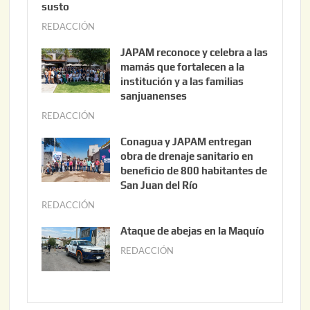
susto
REDACCIÓN
a
g
JAPAM reconoce y celebra a las
o
mamás que fortalecen a la
s
institución y a las familias
t
sanjuanenses
o
REDACCIÓN
j
3
u
Conagua y JAPAM entregan
,
n
obra de drenaje sanitario en
2
i
beneficio de 800 habitantes de
0
o
San Juan del Río
2
3
REDACCIÓN
j
6
0
u
Ataque de abejas en la Maquío
,
n
REDACCIÓN
m
2
i
a
0
o
y
2
2
o
6
,