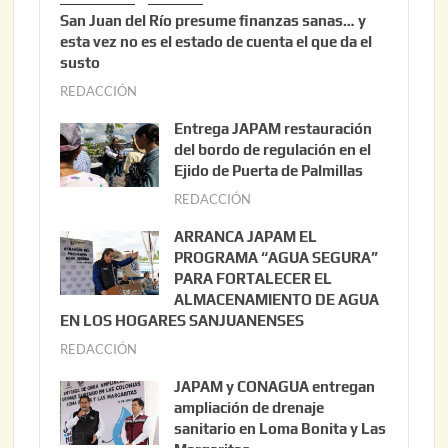
San Juan del Río presume finanzas sanas… y
esta vez no es el estado de cuenta el que da el
susto
REDACCIÓN
a
g
Entrega JAPAM restauración
o
del bordo de regulación en el
s
Ejido de Puerta de Palmillas
t
REDACCIÓN
j
o
u
ARRANCA JAPAM EL
3
l
PROGRAMA “AGUA SEGURA”
,
i
PARA FORTALECER EL
2
ALMACENAMIENTO DE AGUA
o
0
EN LOS HOGARES SANJUANENSES
2
2
REDACCIÓN
j
2
6
u
,
JAPAM y CONAGUA entregan
l
2
ampliación de drenaje
i
0
sanitario en Loma Bonita y Las