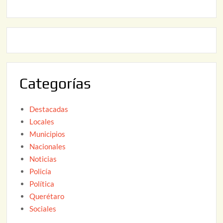
2
2
2
0
,
2
2
6
0
2
Categorías
6
Destacadas
Locales
Municipios
Nacionales
Noticias
Policía
Política
Querétaro
Sociales