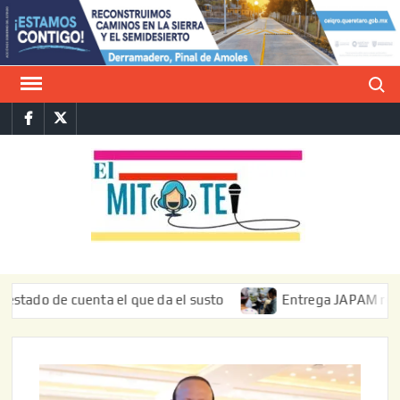
Saltar
al
contenido
Buscar
Facebook
Twitter
E
La vers
sarcást
MIT
de l
informa
 de cuenta el que da el susto
Entrega JAPAM restauración