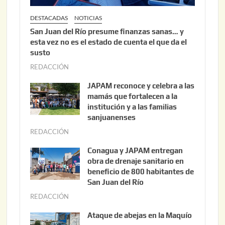
DESTACADAS
NOTICIAS
San Juan del Río presume finanzas sanas… y
esta vez no es el estado de cuenta el que da el
susto
REDACCIÓN
a
g
JAPAM reconoce y celebra a las
o
mamás que fortalecen a la
s
institución y a las familias
t
sanjuanenses
o
REDACCIÓN
j
3
u
Conagua y JAPAM entregan
,
n
obra de drenaje sanitario en
2
i
beneficio de 800 habitantes de
0
o
San Juan del Río
2
3
REDACCIÓN
j
6
0
u
Ataque de abejas en la Maquío
,
n