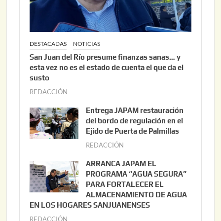
DESTACADAS
NOTICIAS
San Juan del Río presume finanzas sanas… y
esta vez no es el estado de cuenta el que da el
susto
REDACCIÓN
a
g
Entrega JAPAM restauración
o
del bordo de regulación en el
s
Ejido de Puerta de Palmillas
t
REDACCIÓN
j
o
u
ARRANCA JAPAM EL
3
l
PROGRAMA “AGUA SEGURA”
,
i
PARA FORTALECER EL
2
ALMACENAMIENTO DE AGUA
o
0
EN LOS HOGARES SANJUANENSES
2
2
REDACCIÓN
j
2