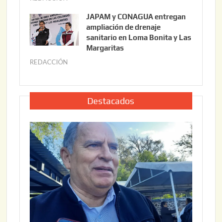
6
u
,
JAPAM y CONAGUA entregan
l
2
ampliación de drenaje
i
0
sanitario en Loma Bonita y Las
o
Margaritas
2
2
6
REDACCIÓN
j
2
u
,
l
2
i
Destacados
0
o
2
2
6
2
,
2
0
2
6