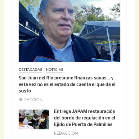
DESTACADAS
NOTICIAS
San Juan del Río presume finanzas sanas… y
esta vez no es el estado de cuenta el que da el
susto
REDACCIÓN
a
g
Entrega JAPAM restauración
o
del bordo de regulación en el
s
Ejido de Puerta de Palmillas
t
REDACCIÓN
j
o