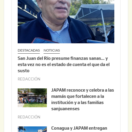
2
0
2
6
DESTACADAS
NOTICIAS
San Juan del Río presume finanzas sanas… y
esta vez no es el estado de cuenta el que da el
susto
REDACCIÓN
a
g
JAPAM reconoce y celebra a las
o
mamás que fortalecen a la
s
institución y a las familias
t
sanjuanenses
o
REDACCIÓN
j
3
u
Conagua y JAPAM entregan
,
n