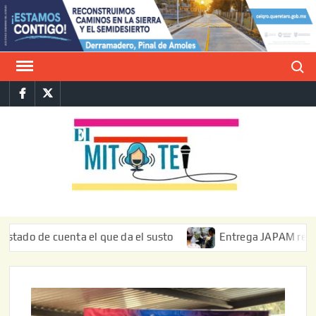
Saltar
al
contenido
Buscar
Facebook
Twitter
E
La vers
sarcást
MIT
de l
informa
e cuenta el que da el susto
Entrega JAPAM restauración d