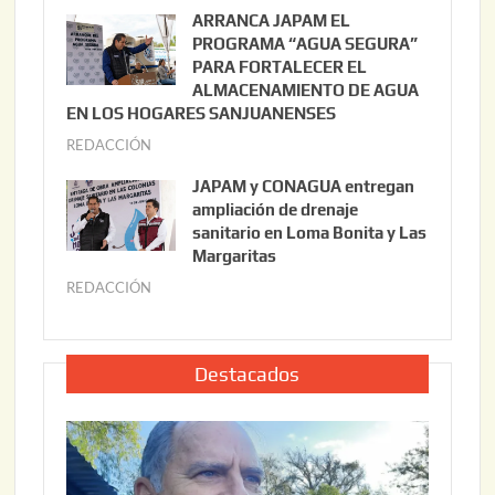
u
ARRANCA JAPAM EL
3
l
PROGRAMA “AGUA SEGURA”
,
i
PARA FORTALECER EL
2
ALMACENAMIENTO DE AGUA
o
0
EN LOS HOGARES SANJUANENSES
2
2
REDACCIÓN
j
2
6
u
,
JAPAM y CONAGUA entregan
l
2
ampliación de drenaje
i
0
sanitario en Loma Bonita y Las
o
Margaritas
2
2
6
REDACCIÓN
j
2
u
,
l
2
i
Destacados
0
o
2
2
6
2
,