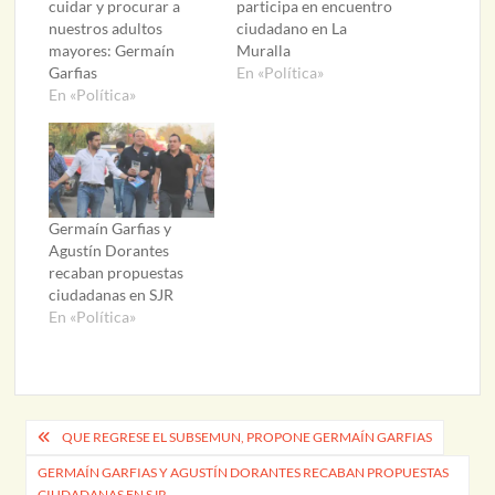
cuidar y procurar a
participa en encuentro
nuestros adultos
ciudadano en La
mayores: Germaín
Muralla
Garfias
En «Política»
En «Política»
Germaín Garfias y
Agustín Dorantes
recaban propuestas
ciudadanas en SJR
En «Política»
Navegación
QUE REGRESE EL SUBSEMUN, PROPONE GERMAÍN GARFIAS
de
GERMAÍN GARFIAS Y AGUSTÍN DORANTES RECABAN PROPUESTAS
CIUDADANAS EN SJR