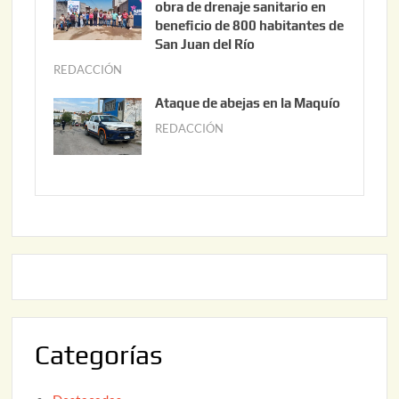
obra de drenaje sanitario en
2
i
beneficio de 800 habitantes de
0
o
San Juan del Río
2
3
REDACCIÓN
j
6
0
u
Ataque de abejas en la Maquío
,
n
REDACCIÓN
m
2
i
a
0
o
y
2
2
o
6
,
2
2
2
0
,
2
2
6
0
2
Categorías
6