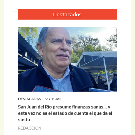
,
l
2
i
Destacados
0
o
2
2
6
2
,
2
0
2
6
DESTACADAS
NOTICIAS
San Juan del Río presume finanzas sanas… y
esta vez no es el estado de cuenta el que da el
susto
REDACCIÓN
a