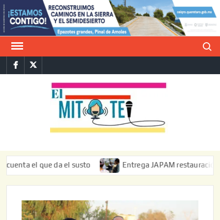
Saltar
al
contenido
Buscar
Facebook
Twitter
E
La vers
sarcást
MIT
de l
informa
el que da el susto
Entrega JAPAM restauración del bordo 