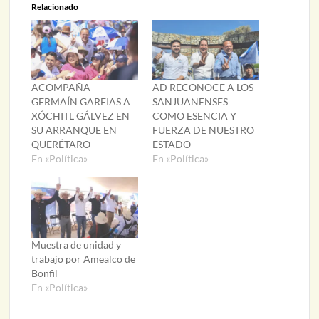
Relacionado
ACOMPAÑA
AD RECONOCE A LOS
GERMAÍN GARFIAS A
SANJUANENSES
XÓCHITL GÁLVEZ EN
COMO ESENCIA Y
SU ARRANQUE EN
FUERZA DE NUESTRO
QUERÉTARO
ESTADO
En «Política»
En «Política»
Muestra de unidad y
trabajo por Amealco de
Bonfil
En «Política»