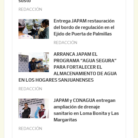
susto
REDACCIÓN
a
g
Entrega JAPAM restauración
o
del bordo de regulación en el
s
Ejido de Puerta de Palmillas
t
REDACCIÓN
j
o
u
ARRANCA JAPAM EL
3
l
PROGRAMA “AGUA SEGURA”
,
i
PARA FORTALECER EL
2
ALMACENAMIENTO DE AGUA
o
0
EN LOS HOGARES SANJUANENSES
2
2
REDACCIÓN
j
2
6
u
,
JAPAM y CONAGUA entregan
l
2
ampliación de drenaje
i
0
sanitario en Loma Bonita y Las
o
Margaritas
2
2
6
REDACCIÓN
j
2
u