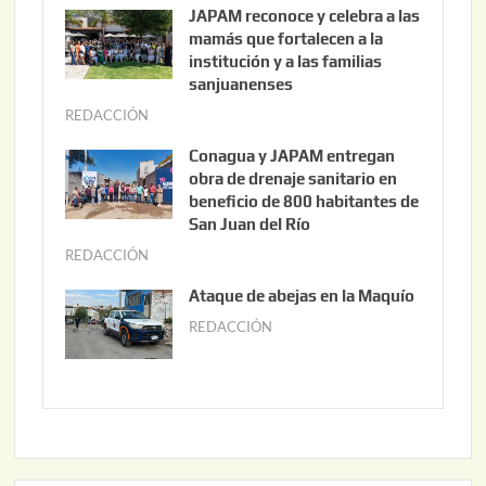
g
JAPAM reconoce y celebra a las
o
mamás que fortalecen a la
s
institución y a las familias
t
sanjuanenses
o
REDACCIÓN
j
3
u
Conagua y JAPAM entregan
,
n
obra de drenaje sanitario en
2
i
beneficio de 800 habitantes de
0
o
San Juan del Río
2
3
REDACCIÓN
j
6
0
u
Ataque de abejas en la Maquío
,
n
REDACCIÓN
m
2
i
a
0
o
y
2
2
o
6
,
2
2
2
0