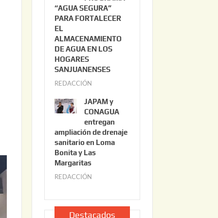
“AGUA SEGURA”
o
6
PARA FORTALECER
2
EL
2
ALMACENAMIENTO
,
DE AGUA EN LOS
2
HOGARES
0
SANJUANENSES
2
REDACCIÓN
j
6
u
JAPAM y
l
CONAGUA
i
entregan
ampliación de drenaje
o
sanitario en Loma
2
Bonita y Las
2
Margaritas
,
REDACCIÓN
j
2
u
0
l
2
i
Destacados
6