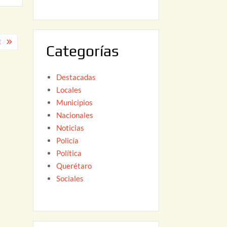
6
,
2
0
E
Categorías
2
6
Destacadas
Locales
Municipios
Nacionales
Noticias
Policía
Política
Querétaro
Sociales