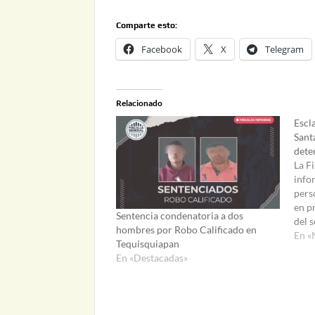
Comparte esto:
Facebook
X
Telegram
Relacionado
Escl
Sant
dete
La F
info
pers
en pr
Sentencia condenatoria a dos
del 
hombres por Robo Calificado en
los o
En «
Tequisquiapan
madru
En «Destacadas»
comu
Rosa