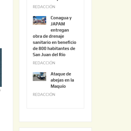
3
REDACCIÓN
j
,
u
2
Conagua y
n
0
JAPAM
i
entregan
2
obra de drenaje
o
6
sanitario en beneficio
3
de 800 habitantes de
0
San Juan del Río
,
REDACCIÓN
j
2
u
0
Ataque de
n
abejas en la
2
i
Maquío
6
n
o
REDACCIÓN
m
2
a
,
y
2
o
0
2
2
2