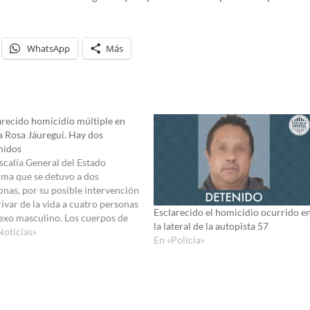
WhatsApp
Más
arecido homicidio múltiple en
a Rosa Jáuregui. Hay dos
nidos
iscalía General del Estado
rma que se detuvo a dos
onas, por su posible intervención
ivar de la vida a cuatro personas
Esclarecido el homicidio ocurrido e
sexo masculino. Los cuerpos de
la lateral de la autopista 57
ccisos fueron localizados la
Noticias»
En «Policía»
gada del 2 de julio, en la
nidad de El Jofrito, en Santa
 Jáuregui,…