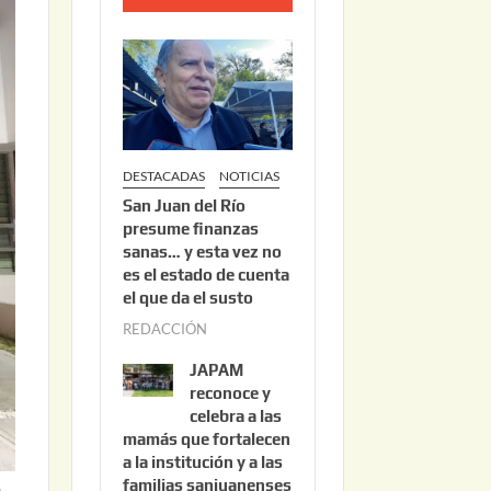
o
2
2
,
2
0
DESTACADAS
NOTICIAS
2
San Juan del Río
6
presume finanzas
sanas… y esta vez no
es el estado de cuenta
el que da el susto
REDACCIÓN
a
g
JAPAM
o
reconoce y
s
celebra a las
mamás que fortalecen
t
a la institución y a las
o
.
familias sanjuanenses