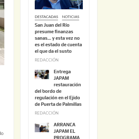
DESTACADAS
NOTICIAS
San Juan del Río
presume finanzas
sanas… y esta vez no
es el estado de cuenta
el que da el susto
REDACCIÓN
a
g
Entrega
o
JAPAM
s
restauración
del bordo de
t
regulación en el Ejido
o
de Puerta de Palmillas
3
REDACCIÓN
j
,
u
2
ARRANCA
l
0
JAPAM EL
do
i
PROGRAMA
2