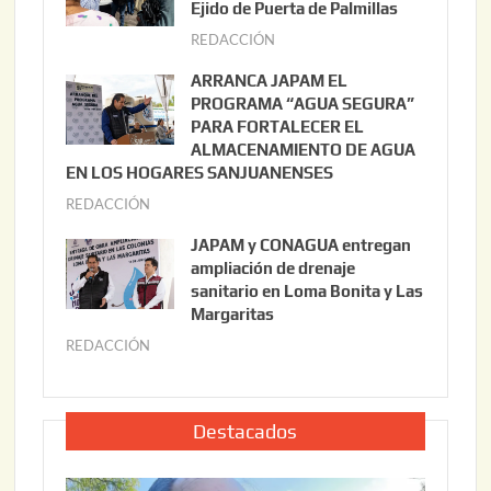
s
Ejido de Puerta de Palmillas
t
REDACCIÓN
j
o
u
ARRANCA JAPAM EL
3
l
PROGRAMA “AGUA SEGURA”
,
i
PARA FORTALECER EL
2
ALMACENAMIENTO DE AGUA
o
0
EN LOS HOGARES SANJUANENSES
2
2
REDACCIÓN
j
2
6
u
,
JAPAM y CONAGUA entregan
l
2
ampliación de drenaje
i
0
sanitario en Loma Bonita y Las
o
Margaritas
2
2
6
REDACCIÓN
j
2
u
,
l
2
i
Destacados
0
o
2
2