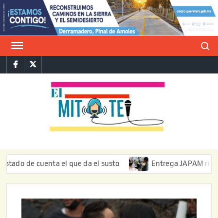
Saltar
al
contenido
Buscar
Facebook
Twitter
E
La vers
sarcást
MIT
de l
informa
e cuenta el que da el susto
Entrega JAPAM restauración d