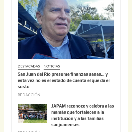
6
2
,
2
0
2
6
DESTACADAS
NOTICIAS
San Juan del Río presume finanzas sanas… y
esta vez no es el estado de cuenta el que da el
susto
REDACCIÓN
a
g
JAPAM reconoce y celebra a las
o
mamás que fortalecen a la
s
institución y a las familias
t
sanjuanenses
o