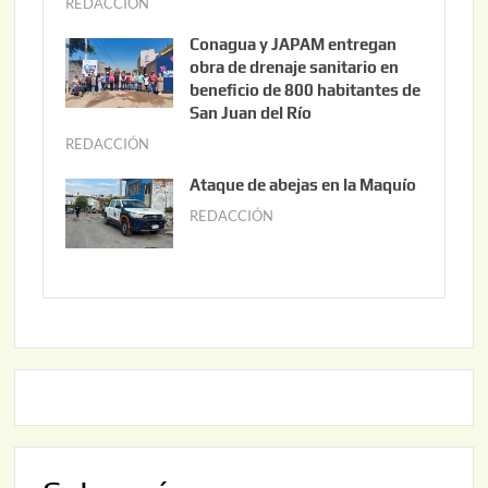
REDACCIÓN
j
3
u
Conagua y JAPAM entregan
,
n
obra de drenaje sanitario en
2
i
beneficio de 800 habitantes de
0
o
San Juan del Río
2
3
REDACCIÓN
j
6
0
u
Ataque de abejas en la Maquío
,
n
REDACCIÓN
m
2
i
a
0
o
y
2
2
o
6
,
2
2
2
0
,
2
2
6
0
2