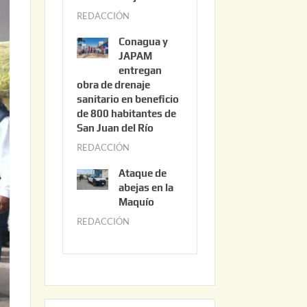
3
REDACCIÓN
j
,
u
2
Conagua y
n
0
JAPAM
i
entregan
2
obra de drenaje
o
6
sanitario en beneficio
3
de 800 habitantes de
0
San Juan del Río
,
REDACCIÓN
j
2
u
0
Ataque de
n
abejas en la
2
i
Maquío
6
o
REDACCIÓN
m
2
a
,
y
2
o
0
2
2
2