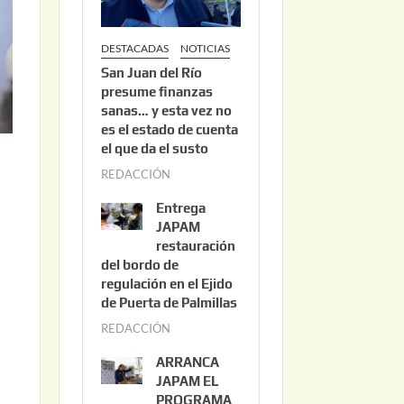
DESTACADAS
NOTICIAS
San Juan del Río
presume finanzas
sanas… y esta vez no
es el estado de cuenta
el que da el susto
REDACCIÓN
a
g
Entrega
o
JAPAM
s
restauración
del bordo de
t
regulación en el Ejido
o
de Puerta de Palmillas
3
REDACCIÓN
j
,
u
2
ARRANCA
l
0
JAPAM EL
i
PROGRAMA
2