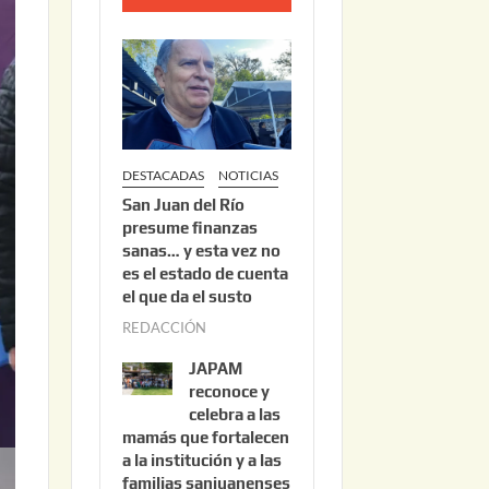
o
2
2
,
2
0
DESTACADAS
NOTICIAS
2
San Juan del Río
6
presume finanzas
sanas… y esta vez no
es el estado de cuenta
el que da el susto
REDACCIÓN
a
g
JAPAM
o
reconoce y
s
celebra a las
mamás que fortalecen
t
a la institución y a las
o
familias sanjuanenses