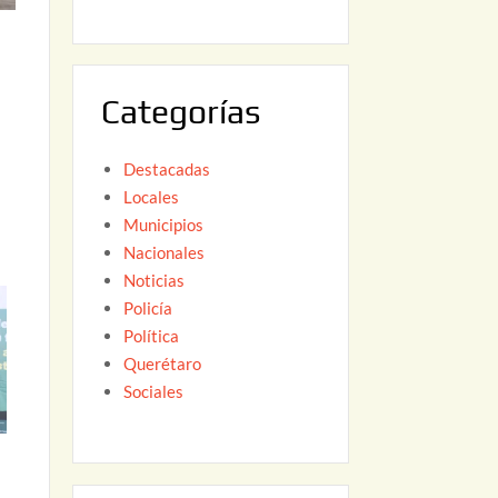
6
,
2
0
Categorías
2
6
Destacadas
Locales
Municipios
Nacionales
Noticias
Policía
Política
Querétaro
Sociales