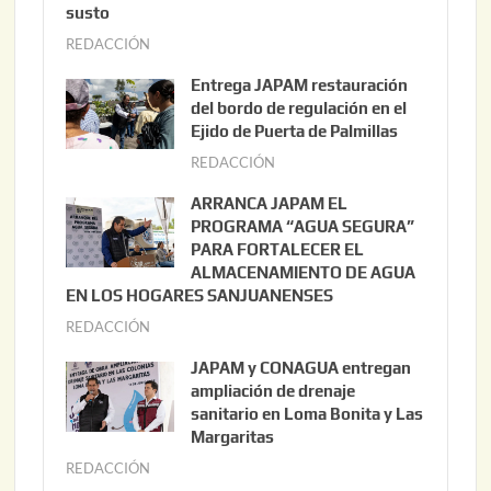
susto
REDACCIÓN
a
g
Entrega JAPAM restauración
o
del bordo de regulación en el
s
Ejido de Puerta de Palmillas
t
REDACCIÓN
j
o
u
ARRANCA JAPAM EL
3
l
PROGRAMA “AGUA SEGURA”
,
i
PARA FORTALECER EL
2
ALMACENAMIENTO DE AGUA
o
0
EN LOS HOGARES SANJUANENSES
2
2
REDACCIÓN
j
2
6
u
,
JAPAM y CONAGUA entregan
l
2
ampliación de drenaje
i
0
sanitario en Loma Bonita y Las
o
Margaritas
2
2
6
REDACCIÓN
j
2