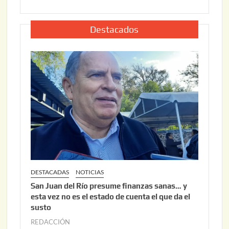
u
,
l
2
i
Destacados
0
o
2
2
6
2
,
2
0
2
6
DESTACADAS
NOTICIAS
San Juan del Río presume finanzas sanas… y
esta vez no es el estado de cuenta el que da el
susto
REDACCIÓN
a