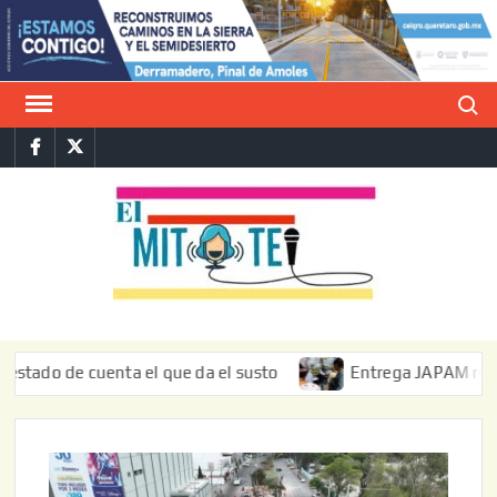
Saltar
al
contenido
Buscar
Facebook
Twitter
E
La vers
sarcást
MIT
de l
informa
de cuenta el que da el susto
Entrega JAPAM restauración 