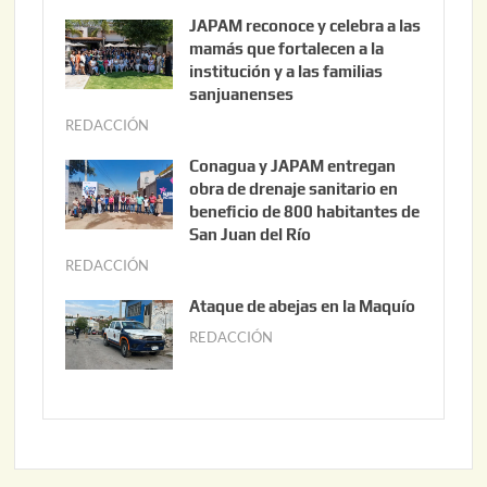
g
JAPAM reconoce y celebra a las
o
mamás que fortalecen a la
s
institución y a las familias
t
sanjuanenses
o
REDACCIÓN
j
3
u
Conagua y JAPAM entregan
,
n
obra de drenaje sanitario en
2
i
beneficio de 800 habitantes de
0
o
San Juan del Río
2
3
REDACCIÓN
j
6
0
u
Ataque de abejas en la Maquío
,
n
REDACCIÓN
m
2
i
a
0
o
y
2
2
o
6
,
2
2
2
0