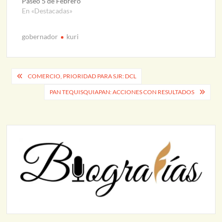
Paseo 5 de Febrero
En «Destacadas»
gobernador
kuri
Navegación
COMERCIO, PRIORIDAD PARA SJR: DCL
de
PAN TEQUISQUIAPAN: ACCIONES CON RESULTADOS
entradas