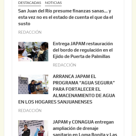
DESTACADAS
NOTICIAS
San Juan del Río presume finanzas sanas… y
esta vez no es el estado de cuenta el que da el
susto
REDACCIÓN
a
g
Entrega JAPAM restauración
o
del bordo de regulación en el
s
Ejido de Puerta de Palmillas
t
REDACCIÓN
j
o
u
ARRANCA JAPAM EL
3
l
PROGRAMA “AGUA SEGURA”
,
i
PARA FORTALECER EL
2
ALMACENAMIENTO DE AGUA
o
0
EN LOS HOGARES SANJUANENSES
2
2
REDACCIÓN
j
2
6
u
,
JAPAM y CONAGUA entregan
l
2
ampliación de drenaje
i
0
sanitario en Loma Bonita y Las