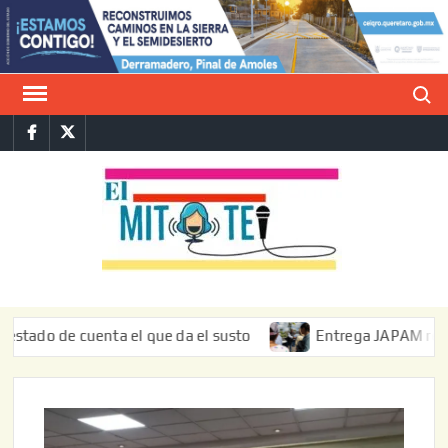
Saltar
al
contenido
Buscar
Facebook
Twitter
E
La vers
sarcást
MIT
de l
informa
de cuenta el que da el susto
Entrega JAPAM restauración 