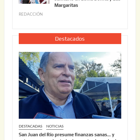
o
Margaritas
2
2
6
REDACCIÓN
j
2
u
,
l
2
i
Destacados
0
o
2
2
6
2
,
2
0
2
6
DESTACADAS
NOTICIAS
San Juan del Río presume finanzas sanas… y