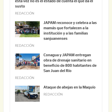
esta vez no es el estado de cuenta el que da el
susto
REDACCIÓN
a
g
JAPAM reconoce y celebra a las
o
mamás que fortalecen a la
s
institución y a las familias
t
sanjuanenses
o
REDACCIÓN
j
3
u
Conagua y JAPAM entregan
,
n
obra de drenaje sanitario en
2
i
beneficio de 800 habitantes de
0
o
San Juan del Río
2
3
REDACCIÓN
j
6
0
u
Ataque de abejas en la Maquío
,
n
REDACCIÓN
m
2
i
a
0
o
y
2
2