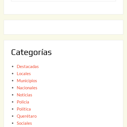
o
6
,
2
2
2
0
,
2
2
6
0
2
Categorías
6
Destacadas
Locales
Municipios
Nacionales
Noticias
Policía
Política
Querétaro
Sociales