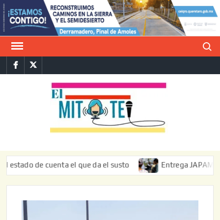
Saltar
al
contenido
Buscar
Facebook
Twitter
E
La vers
sarcást
MIT
de l
informa
ado de cuenta el que da el susto
Entrega JAPAM restaurac