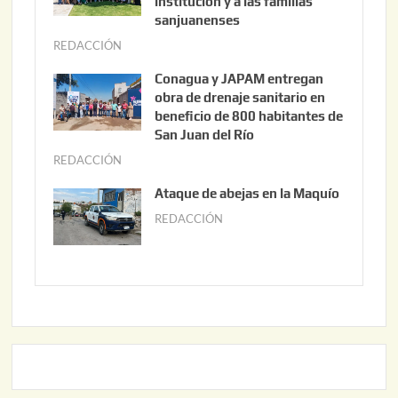
institución y a las familias
t
sanjuanenses
o
REDACCIÓN
j
3
u
Conagua y JAPAM entregan
,
n
obra de drenaje sanitario en
2
i
beneficio de 800 habitantes de
0
o
San Juan del Río
2
3
REDACCIÓN
j
6
0
u
Ataque de abejas en la Maquío
,
n
REDACCIÓN
m
2
i
a
0
o
y
2
2
o
6
,
2
2
2
0
,
2
2
6
0