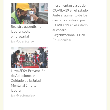
Incrementan casos de
COVID-19 en el Estado
Ante el aumento de los
casos de contagio por
COVID-19 en el estado,
Registra ausentismo
el vocero
laboral sector
Organizacional, Erick
empresarial
Ventura, alertó sobre la
En «Locales»
En «Querétaro»
posibilidad de que un
gran segmento de la
población se contagie.
Destacó que, aunque las
nuevas variantes del
virus no han
Lleva SESA Prevención
demostrado mayores
de Adicciones y
riesgos de enfermedad
Cuidado de la Salud
grave como las…
Mental al ámbito
laboral
En «Nacionales»