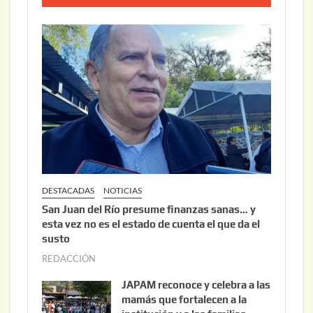
0
o
2
2
6
2
,
2
0
2
6
DESTACADAS
NOTICIAS
San Juan del Río presume finanzas sanas… y
esta vez no es el estado de cuenta el que da el
susto
REDACCIÓN
a
g
JAPAM reconoce y celebra a las
o
mamás que fortalecen a la
s