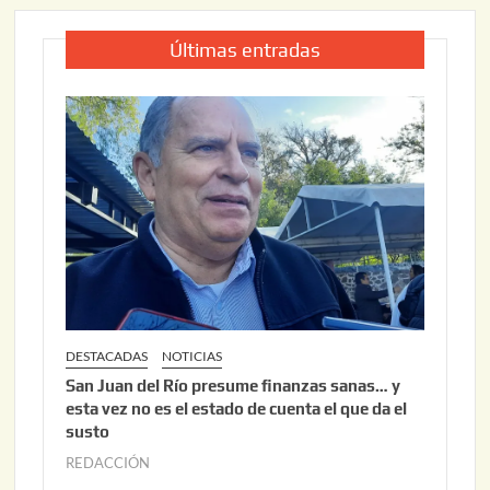
Últimas entradas
DESTACADAS
NOTICIAS
San Juan del Río presume finanzas sanas… y
esta vez no es el estado de cuenta el que da el
susto
REDACCIÓN
a
g