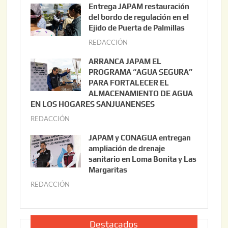
Entrega JAPAM restauración
o
del bordo de regulación en el
s
Ejido de Puerta de Palmillas
t
REDACCIÓN
j
o
u
ARRANCA JAPAM EL
3
l
PROGRAMA “AGUA SEGURA”
,
i
PARA FORTALECER EL
2
ALMACENAMIENTO DE AGUA
o
0
EN LOS HOGARES SANJUANENSES
2
2
REDACCIÓN
j
2
6
u
,
JAPAM y CONAGUA entregan
l
2
ampliación de drenaje
i
0
sanitario en Loma Bonita y Las
o
Margaritas
2
2
6
REDACCIÓN
j
2
u
,
l
2
i
Destacados