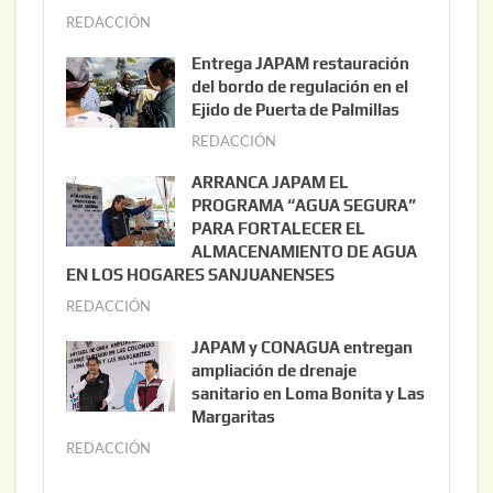
REDACCIÓN
a
g
Entrega JAPAM restauración
o
del bordo de regulación en el
s
Ejido de Puerta de Palmillas
t
REDACCIÓN
j
o
u
ARRANCA JAPAM EL
3
l
PROGRAMA “AGUA SEGURA”
,
i
PARA FORTALECER EL
2
ALMACENAMIENTO DE AGUA
o
0
EN LOS HOGARES SANJUANENSES
2
2
REDACCIÓN
j
2
6
u
,
JAPAM y CONAGUA entregan
l
2
ampliación de drenaje
i
0
sanitario en Loma Bonita y Las
o
Margaritas
2
2
6
REDACCIÓN
j
2
u