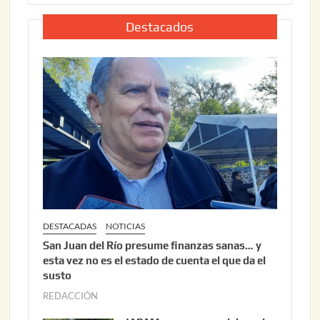
,
l
2
i
Destacados
0
o
2
2
6
2
,
2
0
2
6
DESTACADAS
NOTICIAS
San Juan del Río presume finanzas sanas… y
esta vez no es el estado de cuenta el que da el
susto
REDACCIÓN
a
g