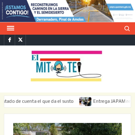
Saltar
al
contenido
Buscar
Facebook
Twitter
E
La vers
sarcást
MIT
de l
informa
de cuenta el que da el susto
Entrega JAPAM restauración 