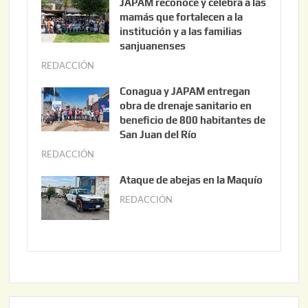
JAPAM reconoce y celebra a las
o
mamás que fortalecen a la
s
institución y a las familias
t
sanjuanenses
o
REDACCIÓN
j
3
u
Conagua y JAPAM entregan
,
n
obra de drenaje sanitario en
2
i
beneficio de 800 habitantes de
0
o
San Juan del Río
2
3
REDACCIÓN
j
6
0
u
Ataque de abejas en la Maquío
,
n
REDACCIÓN
m
2
i
a
0
o
y
2
2
o
6
,
2
2
2
0
,