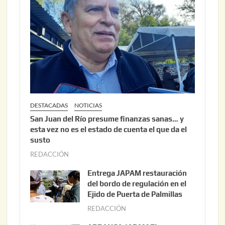
DESTACADAS
NOTICIAS
San Juan del Río presume finanzas sanas… y
esta vez no es el estado de cuenta el que da el
susto
REDACCIÓN
a
g
Entrega JAPAM restauración
o
del bordo de regulación en el
s
Ejido de Puerta de Palmillas
t
REDACCIÓN
j
o
u