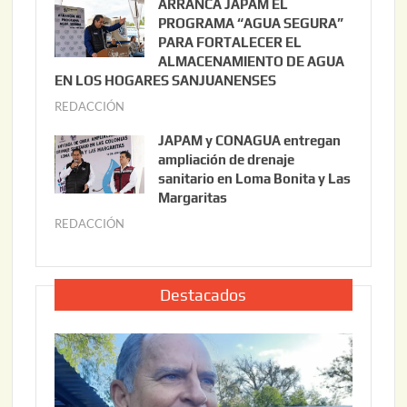
ARRANCA JAPAM EL
3
l
PROGRAMA “AGUA SEGURA”
,
i
PARA FORTALECER EL
2
ALMACENAMIENTO DE AGUA
o
0
EN LOS HOGARES SANJUANENSES
2
2
REDACCIÓN
j
2
6
u
,
JAPAM y CONAGUA entregan
l
2
ampliación de drenaje
i
0
sanitario en Loma Bonita y Las
o
Margaritas
2
2
6
REDACCIÓN
j
2
u
,
l
2
i
Destacados
0
o
2
2
6
2
,
2