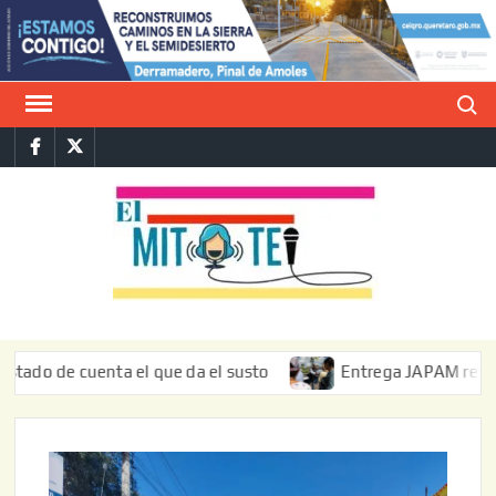
Saltar
al
contenido
Buscar
Facebook
Twitter
E
La vers
sarcást
MIT
de l
informa
e cuenta el que da el susto
Entrega JAPAM restauración d