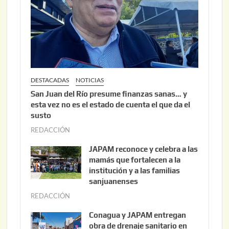
0
2
6
DESTACADAS
NOTICIAS
San Juan del Río presume finanzas sanas… y
esta vez no es el estado de cuenta el que da el
susto
REDACCIÓN
a
g
JAPAM reconoce y celebra a las
o
mamás que fortalecen a la
s
institución y a las familias
t
sanjuanenses
o
REDACCIÓN
j
3
u
Conagua y JAPAM entregan
,
n
obra de drenaje sanitario en