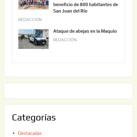
2
i
beneficio de 800 habitantes de
0
o
San Juan del Río
2
3
REDACCIÓN
j
6
0
u
Ataque de abejas en la Maquío
,
n
REDACCIÓN
m
2
i
a
0
o
y
2
2
o
6
,
2
2
2
0
,
2
2
6
0
2
Categorías
6
Destacadas