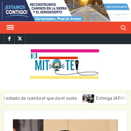
Saltar
al
contenido
Buscar
Facebook
Twitter
E
La vers
sarcást
MIT
de l
informa
do de cuenta el que da el susto
Entrega JAPAM restauraci