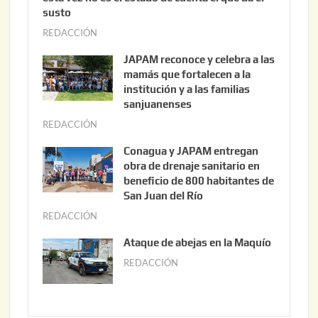
susto
REDACCIÓN
a
g
JAPAM reconoce y celebra a las
o
mamás que fortalecen a la
s
institución y a las familias
t
sanjuanenses
o
REDACCIÓN
j
3
u
Conagua y JAPAM entregan
,
n
obra de drenaje sanitario en
2
i
beneficio de 800 habitantes de
0
o
San Juan del Río
2
3
REDACCIÓN
j
6
0
u
Ataque de abejas en la Maquío
,
n
REDACCIÓN
m
2
i
a
0
o
y
2
2
o