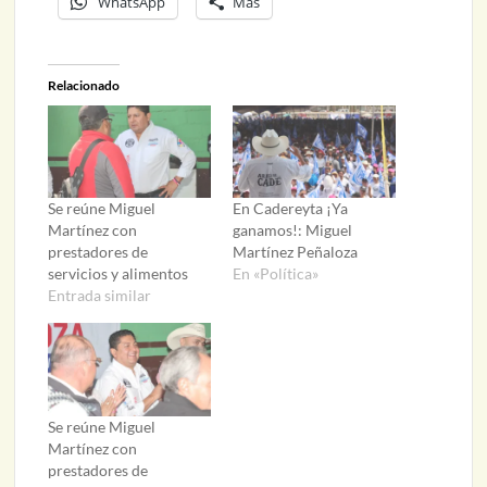
WhatsApp
Más
Relacionado
Se reúne Miguel
En Cadereyta ¡Ya
Martínez con
ganamos!: Miguel
prestadores de
Martínez Peñaloza
servicios y alimentos
En «Política»
Entrada similar
Se reúne Miguel
Martínez con
prestadores de