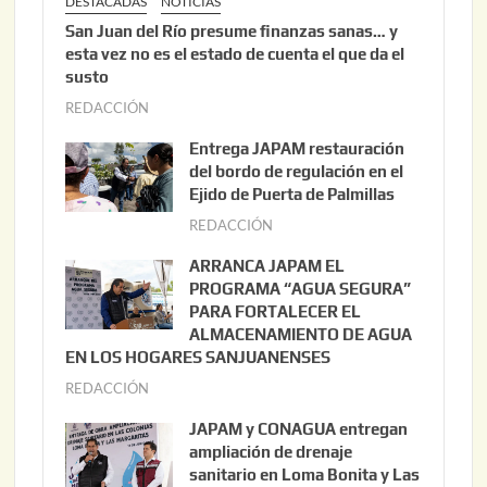
DESTACADAS
NOTICIAS
San Juan del Río presume finanzas sanas… y
esta vez no es el estado de cuenta el que da el
susto
REDACCIÓN
a
g
Entrega JAPAM restauración
o
del bordo de regulación en el
s
Ejido de Puerta de Palmillas
t
REDACCIÓN
j
o
u
ARRANCA JAPAM EL
3
l
PROGRAMA “AGUA SEGURA”
,
i
PARA FORTALECER EL
2
ALMACENAMIENTO DE AGUA
o
0
EN LOS HOGARES SANJUANENSES
2
2
REDACCIÓN
j
2
6
u
,
JAPAM y CONAGUA entregan
l
2
ampliación de drenaje
i
0
sanitario en Loma Bonita y Las