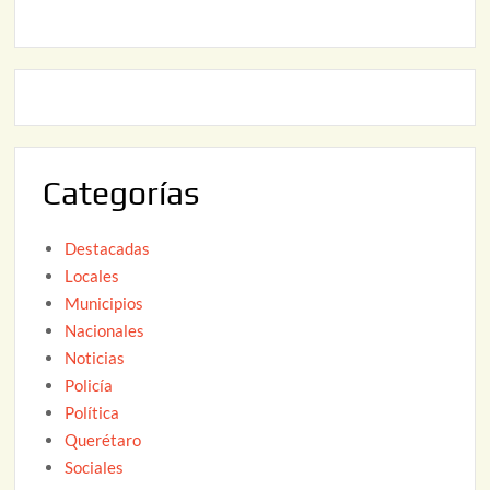
6
,
2
2
2
0
,
2
2
6
0
2
Categorías
6
Destacadas
Locales
Municipios
Nacionales
Noticias
Policía
Política
Querétaro
Sociales