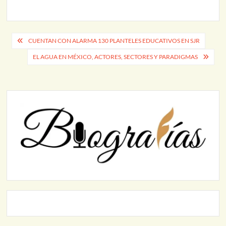
Alcantarillado
Municipal (JAPAM),
donde se distinguió su
labor en este organismo
Navegación
CUENTAN CON ALARMA 130 PLANTELES EDUCATIVOS EN SJR
operador. Acompañado
de
por Alejandro Medina
EL AGUA EN MÉXICO, ACTORES, SECTORES Y PARADIGMAS
Manríquez, presidente
entradas
del Comité de
Vigilancia en Funciones
de Dirección del
Sindicato de
Trabajadores al…