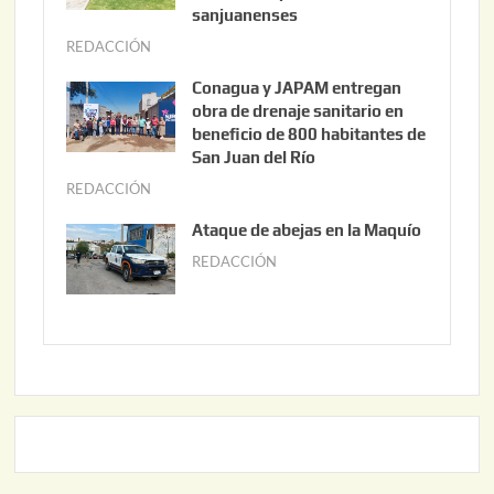
t
sanjuanenses
o
REDACCIÓN
j
3
u
Conagua y JAPAM entregan
,
n
obra de drenaje sanitario en
2
i
beneficio de 800 habitantes de
0
o
San Juan del Río
2
3
REDACCIÓN
j
6
0
u
Ataque de abejas en la Maquío
,
n
REDACCIÓN
m
2
i
a
0
o
y
2
2
o
6
,
2
2
2
0
,
2
2
6
0