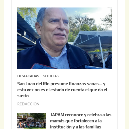
0
o
2
2
6
2
,
2
0
2
6
DESTACADAS
NOTICIAS
San Juan del Río presume finanzas sanas… y
esta vez no es el estado de cuenta el que da el
susto
REDACCIÓN
a
g
JAPAM reconoce y celebra a las
o
mamás que fortalecen a la
s
institución y a las familias