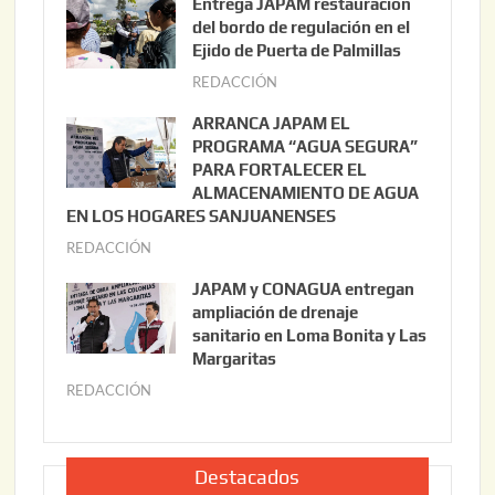
Entrega JAPAM restauración
o
del bordo de regulación en el
s
Ejido de Puerta de Palmillas
t
REDACCIÓN
j
o
u
ARRANCA JAPAM EL
3
l
PROGRAMA “AGUA SEGURA”
,
i
PARA FORTALECER EL
2
ALMACENAMIENTO DE AGUA
o
0
EN LOS HOGARES SANJUANENSES
2
2
REDACCIÓN
j
2
6
u
,
JAPAM y CONAGUA entregan
l
2
ampliación de drenaje
i
0
sanitario en Loma Bonita y Las
o
Margaritas
2
2
6
REDACCIÓN
j
2
u
,
l
2
i
Destacados