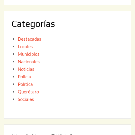
6
0
2
Categorías
6
Destacadas
Locales
Municipios
Nacionales
Noticias
Policía
Política
Querétaro
Sociales