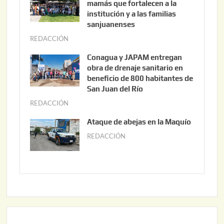
mamás que fortalecen a la
s
institución y a las familias
t
sanjuanenses
o
REDACCIÓN
j
3
u
Conagua y JAPAM entregan
,
n
obra de drenaje sanitario en
2
i
beneficio de 800 habitantes de
0
o
San Juan del Río
2
3
REDACCIÓN
j
6
0
u
Ataque de abejas en la Maquío
,
n
REDACCIÓN
m
2
i
a
0
o
y
2
2
o
6
,
2
2
2
0
,
2
2