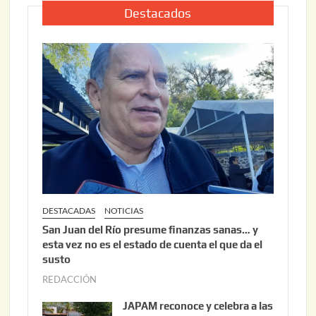
2
i
Destacados
0
o
2
2
6
2
,
2
0
2
6
DESTACADAS
NOTICIAS
San Juan del Río presume finanzas sanas… y
esta vez no es el estado de cuenta el que da el
susto
REDACCIÓN
a
g
JAPAM reconoce y celebra a las
o