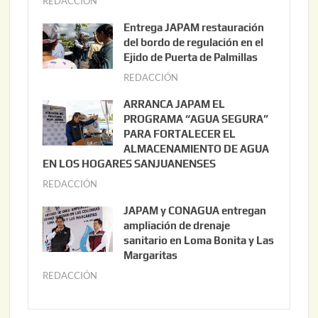
REDACCIÓN
a
g
Entrega JAPAM restauración
o
del bordo de regulación en el
s
Ejido de Puerta de Palmillas
t
REDACCIÓN
j
o
u
ARRANCA JAPAM EL
3
l
PROGRAMA “AGUA SEGURA”
,
i
PARA FORTALECER EL
2
ALMACENAMIENTO DE AGUA
o
0
EN LOS HOGARES SANJUANENSES
2
2
REDACCIÓN
j
2
6
u
,
JAPAM y CONAGUA entregan
l
2
ampliación de drenaje
i
0
sanitario en Loma Bonita y Las
o
Margaritas
2
2
6
REDACCIÓN
j
2
u
,
l