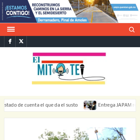
Saltar
al
contenido
Buscar
Facebook
Twitter
E
La vers
sarcást
MIT
de l
informa
 de cuenta el que da el susto
Entrega JAPAM restauración