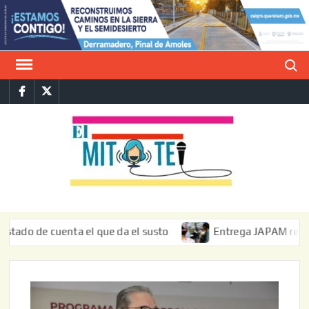
Saltar
al
contenido
Buscar
Facebook
Twitter
E
La vers
sarcást
MIT
de l
informa
de cuenta el que da el susto
Entrega JAPAM restauración 