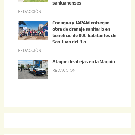
t
sanjuanenses
o
REDACCIÓN
j
3
u
Conagua y JAPAM entregan
,
n
obra de drenaje sanitario en
2
i
beneficio de 800 habitantes de
0
o
San Juan del Río
2
3
REDACCIÓN
j
6
0
u
Ataque de abejas en la Maquío
,
n
REDACCIÓN
m
2
i
a
0
o
y
2
2
o
6
,
2
2
2
0
,
2
2
6
0