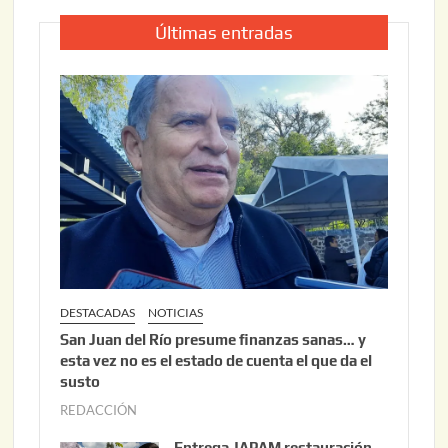
Últimas entradas
DESTACADAS
NOTICIAS
San Juan del Río presume finanzas sanas… y
esta vez no es el estado de cuenta el que da el
susto
REDACCIÓN
a
g
Entrega JAPAM restauración