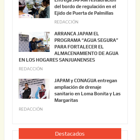
o
del bordo de regulación en el
s
Ejido de Puerta de Palmillas
t
REDACCIÓN
j
o
u
ARRANCA JAPAM EL
3
l
PROGRAMA “AGUA SEGURA”
,
i
PARA FORTALECER EL
2
ALMACENAMIENTO DE AGUA
o
0
EN LOS HOGARES SANJUANENSES
2
2
REDACCIÓN
j
2
6
u
,
JAPAM y CONAGUA entregan
l
2
ampliación de drenaje
i
0
sanitario en Loma Bonita y Las
o
Margaritas
2
2
6
REDACCIÓN
j
2
u
,
l
2
i
Destacados
0