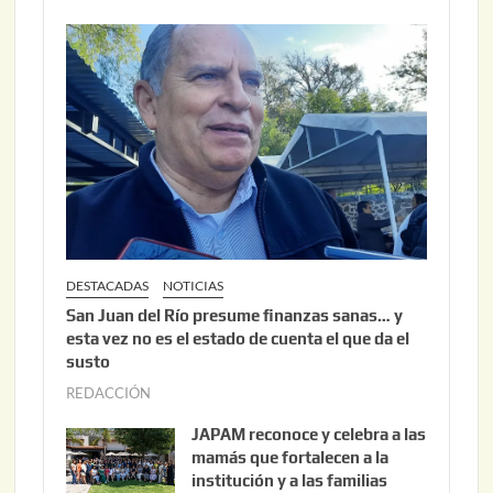
o
2
2
6
2
,
2
0
2
6
DESTACADAS
NOTICIAS
San Juan del Río presume finanzas sanas… y
esta vez no es el estado de cuenta el que da el
susto
REDACCIÓN
a
g
JAPAM reconoce y celebra a las
o
mamás que fortalecen a la
s
institución y a las familias