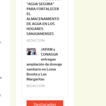
“AGUA SEGURA”
o
6
PARA FORTALECER
2
EL
2
ALMACENAMIENTO
,
DE AGUA EN LOS
2
HOGARES
0
SANJUANENSES
2
REDACCIÓN
j
o
6
u
JAPAM y
l
CONAGUA
i
entregan
ampliación de drenaje
o
sanitario en Loma
2
Bonita y Las
2
de
Margaritas
,
REDACCIÓN
j
2
u
0
l
l
2
i
Destacados
6