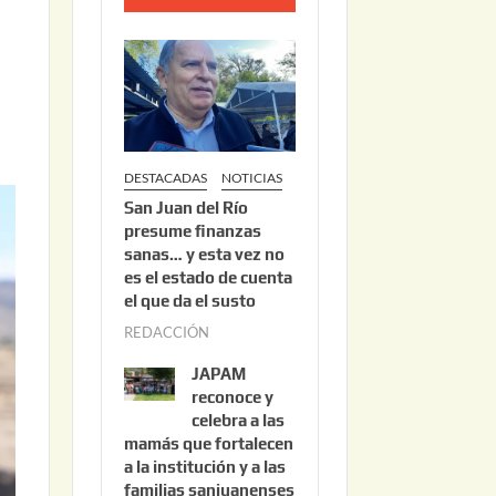
o
2
2
,
2
0
DESTACADAS
NOTICIAS
2
San Juan del Río
6
presume finanzas
sanas… y esta vez no
es el estado de cuenta
el que da el susto
REDACCIÓN
a
g
JAPAM
o
reconoce y
s
celebra a las
mamás que fortalecen
t
a la institución y a las
o
familias sanjuanenses