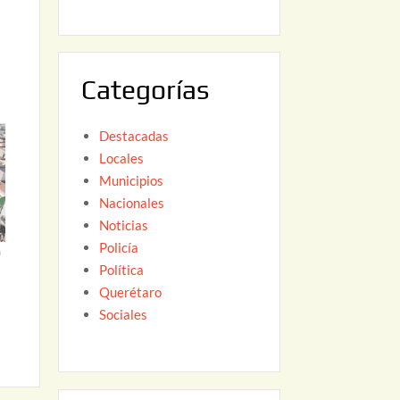
6
,
2
0
Categorías
2
6
Destacadas
Locales
Municipios
Nacionales
Noticias
Policía
á
Política
Querétaro
Sociales