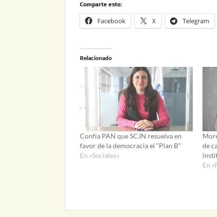
Comparte esto:
Facebook
X
Telegram
Relacionado
Confía PAN que SCJN resuelva en
More
favor de la democracia el “Plan B”
de ca
En «Sociales»
insti
En «