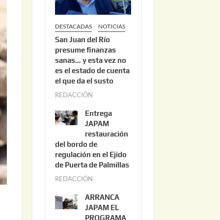
DESTACADAS
NOTICIAS
San Juan del Río
presume finanzas
sanas… y esta vez no
es el estado de cuenta
el que da el susto
REDACCIÓN
a
g
Entrega
o
JAPAM
s
restauración
del bordo de
t
regulación en el Ejido
o
de Puerta de Palmillas
3
REDACCIÓN
j
,
u
2
ARRANCA
l
0
JAPAM EL
i
PROGRAMA
2