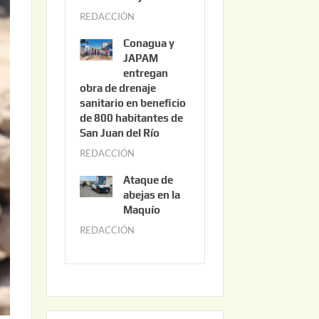
3
REDACCIÓN
j
,
u
2
Conagua y
n
0
JAPAM
i
entregan
2
obra de drenaje
o
6
sanitario en beneficio
3
de 800 habitantes de
0
San Juan del Río
,
REDACCIÓN
j
2
u
0
Ataque de
n
abejas en la
2
i
Maquío
6
o
REDACCIÓN
m
2
a
,
y
2
o
0
2
2
2