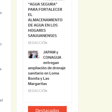
“AGUA SEGURA”
o
6
PARA FORTALECER
2
ho
EL
2
ALMACENAMIENTO
,
DE AGUA EN LOS
2
HOGARES
0
SANJUANENSES
2
REDACCIÓN
j
o
6
u
JAPAM y
l
CONAGUA
i
entregan
ampliación de drenaje
o
da
sanitario en Loma
2
Bonita y Las
2
Margaritas
,
REDACCIÓN
j
2
u
0
el
l
2
i
Destacados
6