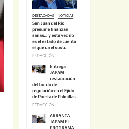
DESTACADAS
NOTICIAS
San Juan del Río
presume finanzas
sanas… y esta vez no
es el estado de cuenta
el que da el susto
REDACCIÓN
a
g
Entrega
o
JAPAM
s
restauración
del bordo de
t
regulación en el Ejido
o
de Puerta de Palmillas
3
REDACCIÓN
j
,
u
2
ARRANCA
l
0
JAPAM EL
i
PROGRAMA
2