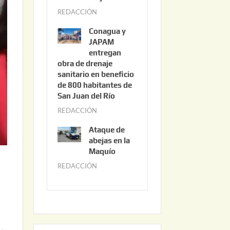
3
REDACCIÓN
j
,
u
2
Conagua y
n
0
JAPAM
i
entregan
2
obra de drenaje
o
6
sanitario en beneficio
3
de 800 habitantes de
0
San Juan del Río
,
REDACCIÓN
j
2
u
0
Ataque de
n
abejas en la
2
i
Maquío
6
o
REDACCIÓN
m
2
a
,
y
2
o
0
2
2
2