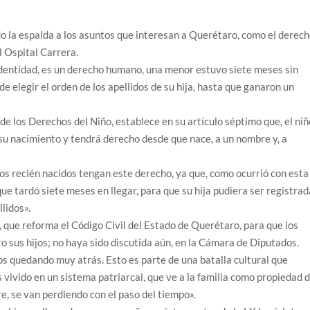
 la espalda a los asuntos que interesan a Querétaro, como el derec
ul Ospital Carrera.
 identidad, es un derecho humano, una menor estuvo siete meses sin
de elegir el orden de los apellidos de su hija, hasta que ganaron un
e los Derechos del Niño, establece en su artículo séptimo que, el niñ
u nacimiento y tendrá derecho desde que nace, a un nombre y, a
os recién nacidos tengan este derecho, ya que, como ocurrió con esta
que tardó siete meses en llegar, para que su hija pudiera ser registra
llidos».
, que reforma el Código Civil del Estado de Querétaro, para que los
o sus hijos; no haya sido discutida aún, en la Cámara de Diputados.
s quedando muy atrás. Esto es parte de una batalla cultural que
ivido en un sistema patriarcal, que ve a la familia como propiedad d
re, se van perdiendo con el paso del tiempo».