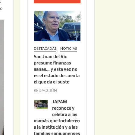
,
o
do
2
2
,
2
0
DESTACADAS
NOTICIAS
2
San Juan del Río
6
presume finanzas
sanas… y esta vez no
es el estado de cuenta
el que da el susto
REDACCIÓN
a
g
JAPAM
o
reconoce y
s
celebra a las
mamás que fortalecen
t
a la institución y a las
o
familias sanjuanenses