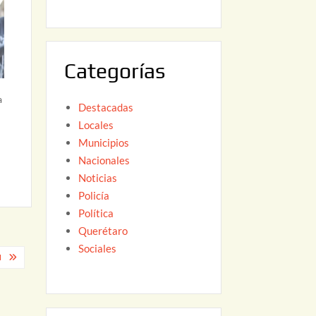
6
,
2
0
Categorías
2
6
a
Destacadas
Locales
Municipios
Nacionales
Noticias
Policía
Política
Querétaro
Sociales
N