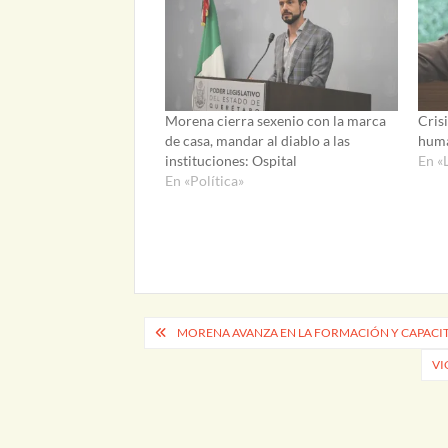
Morena cierra sexenio con la marca
Cris
de casa, mandar al diablo a las
huma
instituciones: Ospital
En «
En «Política»
Navegación
MORENA AVANZA EN LA FORMACIÓN Y CAPAC
de
VI
entradas