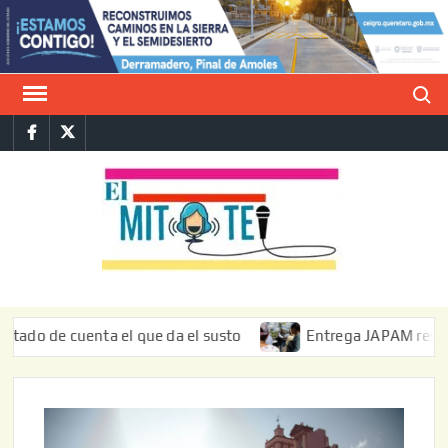
Saltar
al
contenido
Buscar
Facebook
Twitter
E
La vers
sarcást
MIT
de l
informa
 cuenta el que da el susto
Entrega JAPAM restauración d