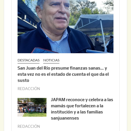
,
2
0
2
6
DESTACADAS
NOTICIAS
San Juan del Río presume finanzas sanas… y
esta vez no es el estado de cuenta el que da el
susto
REDACCIÓN
a
g
JAPAM reconoce y celebra a las
o
mamás que fortalecen a la
s
institución y a las familias
t
sanjuanenses
o
REDACCIÓN
j