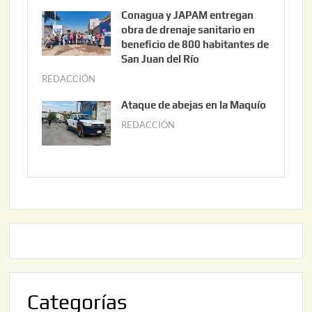
3
u
Conagua y JAPAM entregan
,
n
obra de drenaje sanitario en
2
i
beneficio de 800 habitantes de
0
o
San Juan del Río
2
3
REDACCIÓN
j
6
0
u
Ataque de abejas en la Maquío
,
n
REDACCIÓN
m
2
i
a
0
o
y
2
2
o
6
,
2
2
2
0
,
2
2
6
0
2
Categorías
6