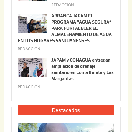
t
REDACCIÓN
j
o
u
ARRANCA JAPAM EL
3
l
PROGRAMA “AGUA SEGURA”
,
i
PARA FORTALECER EL
2
ALMACENAMIENTO DE AGUA
o
0
EN LOS HOGARES SANJUANENSES
2
2
REDACCIÓN
j
2
6
u
,
JAPAM y CONAGUA entregan
l
2
ampliación de drenaje
i
0
sanitario en Loma Bonita y Las
o
Margaritas
2
2
6
REDACCIÓN
j
2
u
,
l
2
i
Destacados
0
o
2
2
6
2