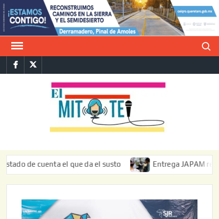
Saltar
al
contenido
Buscar
Facebook
Twitter
E
La vers
sarcást
MIT
de l
informa
de cuenta el que da el susto
Entrega JAPAM restauración 