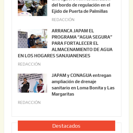
o
del bordo de regulación en el
s
Ejido de Puerta de Palmillas
t
REDACCIÓN
j
o
u
ARRANCA JAPAM EL
3
l
PROGRAMA “AGUA SEGURA”
,
i
PARA FORTALECER EL
2
ALMACENAMIENTO DE AGUA
o
0
EN LOS HOGARES SANJUANENSES
2
2
REDACCIÓN
j
2
6
u
,
JAPAM y CONAGUA entregan
l
2
ampliación de drenaje
i
0
sanitario en Loma Bonita y Las
o
Margaritas
2
2
6
REDACCIÓN
j
2
u
,
l
2
i
Destacados
0
o