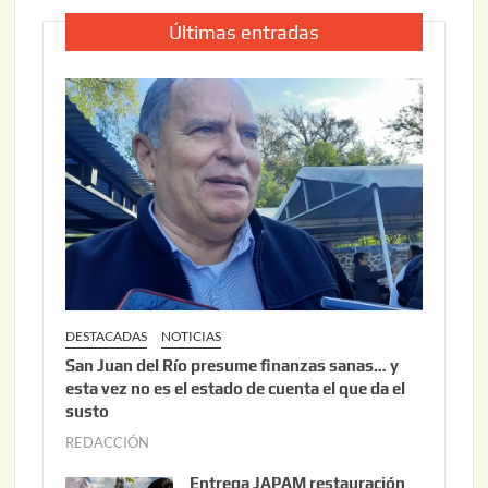
Últimas entradas
DESTACADAS
NOTICIAS
San Juan del Río presume finanzas sanas… y
esta vez no es el estado de cuenta el que da el
susto
REDACCIÓN
a
g
Entrega JAPAM restauración