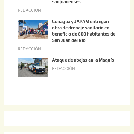
t
sanjuanenses
o
REDACCIÓN
j
3
u
Conagua y JAPAM entregan
,
n
obra de drenaje sanitario en
2
i
beneficio de 800 habitantes de
0
o
San Juan del Río
2
3
REDACCIÓN
j
6
0
u
Ataque de abejas en la Maquío
,
n
REDACCIÓN
m
2
i
a
0
o
y
2
2
o
6
,
2
2
2
0
,
2
2
6
0