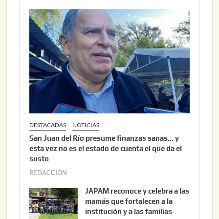
2
2
6
2
,
2
0
2
6
DESTACADAS
NOTICIAS
San Juan del Río presume finanzas sanas… y
esta vez no es el estado de cuenta el que da el
susto
REDACCIÓN
a
g
JAPAM reconoce y celebra a las
o
mamás que fortalecen a la
s
institución y a las familias