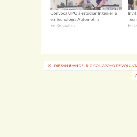
Convoca UPQ a estudiar Ingeniería
Invit
en Tecnología Automotriz
Tecn
En «Sociales»
En «
Navegación
DIF SAN JUAN DEL RIO CON APOYO DE VOLUNT
de
entradas