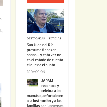
o
2
2
e.
,
2
iz,
0
DESTACADAS
NOTICIAS
2
San Juan del Río
6
presume finanzas
sanas… y esta vez no
es el estado de cuenta
el que da el susto
REDACCIÓN
a
g
JAPAM
o
reconoce y
s
celebra a las
mamás que fortalecen
t
a la institución y a las
o
familias sanjuanenses