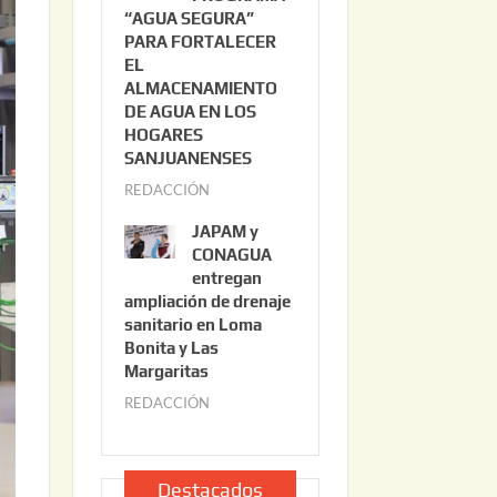
“AGUA SEGURA”
o
6
PARA FORTALECER
2
EL
2
ALMACENAMIENTO
,
DE AGUA EN LOS
2
HOGARES
0
SANJUANENSES
2
REDACCIÓN
j
6
u
JAPAM y
l
CONAGUA
i
entregan
ampliación de drenaje
o
sanitario en Loma
2
Bonita y Las
2
Margaritas
,
REDACCIÓN
j
2
u
0
l
2
i
Destacados
6