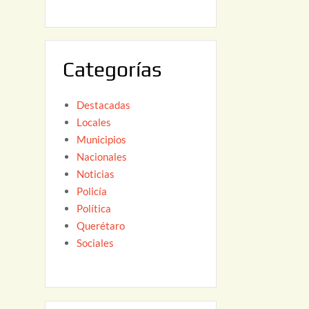
6
,
2
0
Categorías
2
6
Destacadas
Locales
Municipios
Nacionales
Noticias
Policía
Política
Querétaro
Sociales