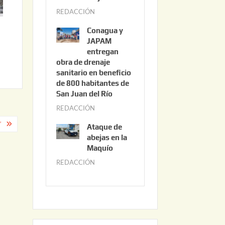
3
REDACCIÓN
j
,
u
2
Conagua y
n
0
JAPAM
i
entregan
2
obra de drenaje
o
6
sanitario en beneficio
3
de 800 habitantes de
0
San Juan del Río
,
REDACCIÓN
j
2
u
”
0
Ataque de
n
abejas en la
2
i
Maquío
6
o
REDACCIÓN
m
2
a
,
y
2
o
0
2
2
2