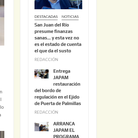
DESTACADAS
NOTICIAS
San Juan del Río
presume finanzas
sanas… y esta vez no
es el estado de cuenta
el que da el susto
REDACCIÓN
a
g
Entrega
o
JAPAM
s
restauración
del bordo de
t
on
regulación en el Ejido
o
l
de Puerta de Palmillas
3
lo
REDACCIÓN
j
,
a
u
2
ARRANCA
l
0
JAPAM EL
i
PROGRAMA
2