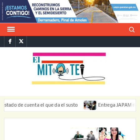
Saltar
al
contenido
Buscar
Facebook
Twitter
E
La vers
sarcást
MIT
de l
informa
 de cuenta el que da el susto
Entrega JAPAM restauración