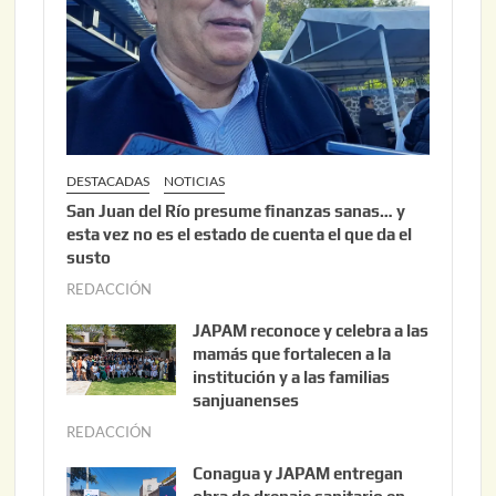
2
0
2
6
DESTACADAS
NOTICIAS
San Juan del Río presume finanzas sanas… y
esta vez no es el estado de cuenta el que da el
susto
REDACCIÓN
a
g
JAPAM reconoce y celebra a las
o
mamás que fortalecen a la
s
institución y a las familias
t
sanjuanenses
o
REDACCIÓN
j
3
u
Conagua y JAPAM entregan
,
n