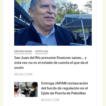
DESTACADAS
NOTICIAS
San Juan del Río presume finanzas sanas… y
esta vez no es el estado de cuenta el que da el
susto
REDACCIÓN
a
g
Entrega JAPAM restauración
o
del bordo de regulación en el
s
Ejido de Puerta de Palmillas
t
REDACCIÓN
j
o
u