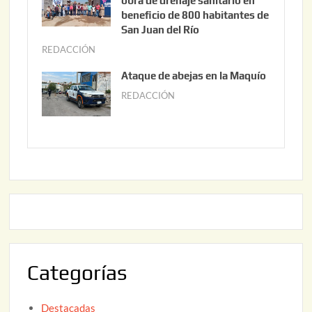
obra de drenaje sanitario en
2
i
beneficio de 800 habitantes de
0
o
San Juan del Río
2
3
REDACCIÓN
j
6
0
u
Ataque de abejas en la Maquío
,
n
REDACCIÓN
m
2
i
a
0
o
y
2
2
o
6
,
2
2
2
0
,
2
2
6
0
2
Categorías
6
Destacadas