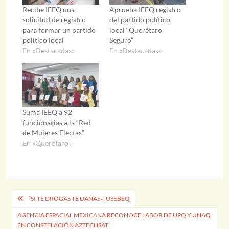
Recibe IEEQ una
Aprueba IEEQ registro
solicitud de registro
del partido político
para formar un partido
local “Querétaro
político local
Seguro”
En «Destacadas»
En «Destacadas»
Suma IEEQ a 92
funcionarias a la “Red
de Mujeres Electas”
En «Querétaro»
Navegación
“SI TE DROGAS TE DAÑAS»: USEBEQ
de
AGENCIA ESPACIAL MEXICANA RECONOCE LABOR DE UPQ Y UNAQ
EN CONSTELACIÓN AZTECHSAT