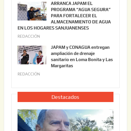
ARRANCA JAPAM EL
3
l
PROGRAMA “AGUA SEGURA”
,
i
PARA FORTALECER EL
2
ALMACENAMIENTO DE AGUA
o
0
EN LOS HOGARES SANJUANENSES
2
2
REDACCIÓN
j
2
6
u
,
JAPAM y CONAGUA entregan
l
2
ampliación de drenaje
i
0
sanitario en Loma Bonita y Las
o
Margaritas
2
2
6
REDACCIÓN
j
2
u
,
l
2
i
Destacados
0
o
2
2
6
2
,