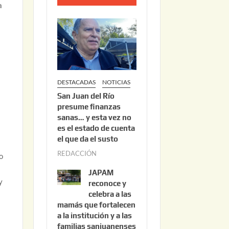
a
o
2
2
,
2
0
DESTACADAS
NOTICIAS
2
San Juan del Río
6
presume finanzas
sanas… y esta vez no
es el estado de cuenta
el que da el susto
REDACCIÓN
a
o
g
JAPAM
o
y
reconoce y
s
celebra a las
mamás que fortalecen
t
a la institución y a las
o
familias sanjuanenses