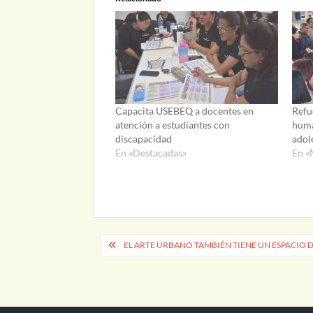
Capacita USEBEQ a docentes en
Refu
atención a estudiantes con
huma
discapacidad
adol
En «Destacadas»
En «
Navegación
EL ARTE URBANO TAMBIÉN TIENE UN ESPACIO D
de
entradas