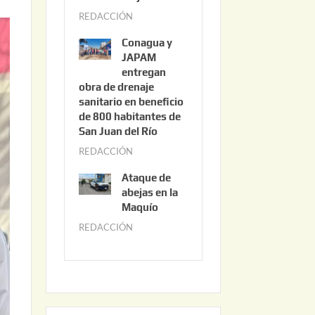
3
REDACCIÓN
j
,
u
2
Conagua y
n
0
JAPAM
i
entregan
2
obra de drenaje
o
6
sanitario en beneficio
3
de 800 habitantes de
0
San Juan del Río
,
REDACCIÓN
j
2
u
0
Ataque de
n
abejas en la
2
i
Maquío
6
o
REDACCIÓN
m
2
a
,
y
2
o
0
2
2
2