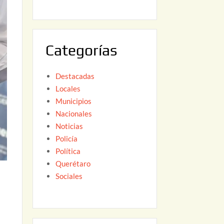
6
,
2
0
Categorías
2
6
Destacadas
Locales
Municipios
Nacionales
Noticias
Policía
Política
Querétaro
Sociales