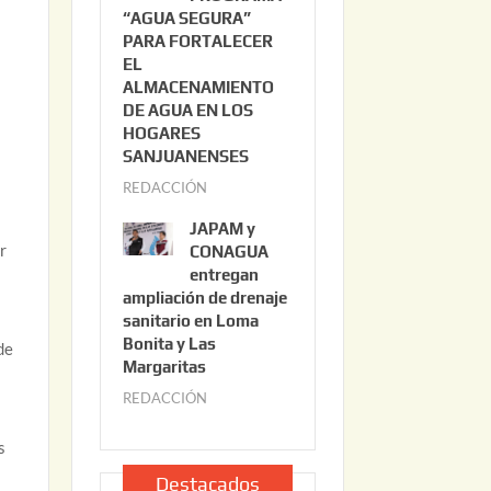
“AGUA SEGURA”
o
6
PARA FORTALECER
2
EL
2
ALMACENAMIENTO
,
DE AGUA EN LOS
2
HOGARES
0
SANJUANENSES
2
REDACCIÓN
j
6
u
JAPAM y
l
r
CONAGUA
i
entregan
e
ampliación de drenaje
o
sanitario en Loma
2
Bonita y Las
de
2
Margaritas
,
REDACCIÓN
j
2
u
0
s
l
2
i
Destacados
6