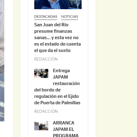
DESTACADAS
NOTICIAS
San Juan del Río
presume finanzas
sanas… y esta vez no
es el estado de cuenta
el que da el susto
REDACCIÓN
a
g
Entrega
o
JAPAM
s
restauración
del bordo de
t
regulación en el Ejido
o
de Puerta de Palmillas
3
REDACCIÓN
j
,
u
2
ARRANCA
l
0
JAPAM EL
i
PROGRAMA
2