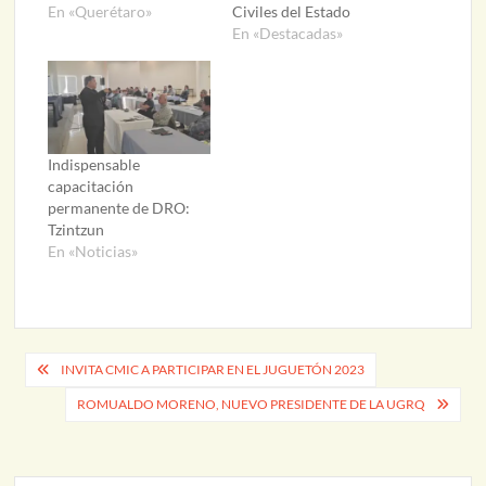
En «Querétaro»
Civiles del Estado
En «Destacadas»
Indispensable
capacitación
permanente de DRO:
Tzintzun
En «Noticias»
Navegación
INVITA CMIC A PARTICIPAR EN EL JUGUETÓN 2023
de
ROMUALDO MORENO, NUEVO PRESIDENTE DE LA UGRQ
entradas