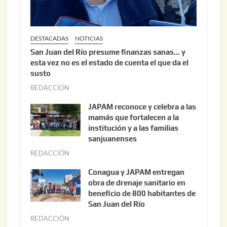
DESTACADAS
NOTICIAS
San Juan del Río presume finanzas sanas… y
esta vez no es el estado de cuenta el que da el
susto
REDACCIÓN
a
g
JAPAM reconoce y celebra a las
o
mamás que fortalecen a la
s
institución y a las familias
t
sanjuanenses
o
REDACCIÓN
j
3
u
Conagua y JAPAM entregan
,
n
obra de drenaje sanitario en
2
i
beneficio de 800 habitantes de
0
o
San Juan del Río
2
3
REDACCIÓN
j