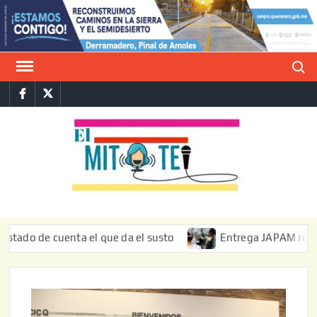
Saltar
al
contenido
Buscar
Facebook
Twitter
E
La vers
sarcást
MIT
de l
informa
e cuenta el que da el susto
Entrega JAPAM restauración d