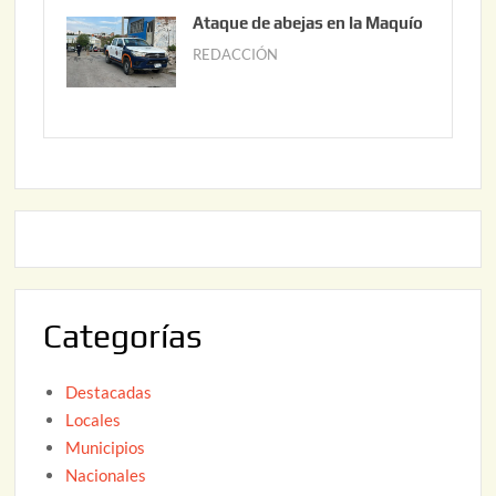
6
0
u
Ataque de abejas en la Maquío
,
n
REDACCIÓN
m
2
i
a
0
o
y
2
2
o
6
,
2
2
2
0
,
2
2
6
0
2
Categorías
6
Destacadas
Locales
Municipios
Nacionales