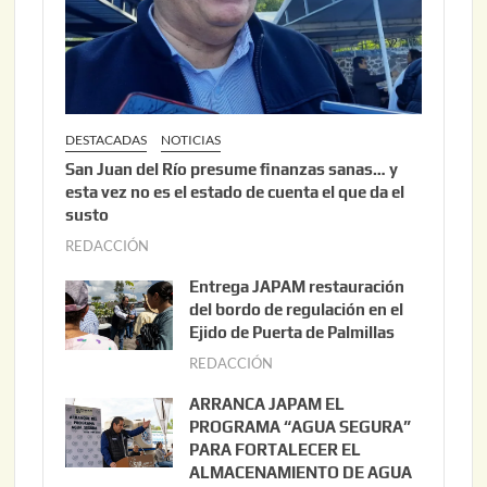
DESTACADAS
NOTICIAS
San Juan del Río presume finanzas sanas… y
esta vez no es el estado de cuenta el que da el
susto
REDACCIÓN
a
g
Entrega JAPAM restauración
o
del bordo de regulación en el
s
Ejido de Puerta de Palmillas
t
REDACCIÓN
j
o
u
ARRANCA JAPAM EL
3
l
PROGRAMA “AGUA SEGURA”
,
i
PARA FORTALECER EL
2
ALMACENAMIENTO DE AGUA
o