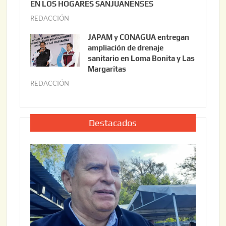
0
EN LOS HOGARES SANJUANENSES
2
2
REDACCIÓN
j
2
6
u
,
JAPAM y CONAGUA entregan
l
2
ampliación de drenaje
i
0
sanitario en Loma Bonita y Las
o
Margaritas
2
2
6
REDACCIÓN
j
2
u
,
l
2
i
Destacados
0
o
2
2
6
2
,
2
0
2
6