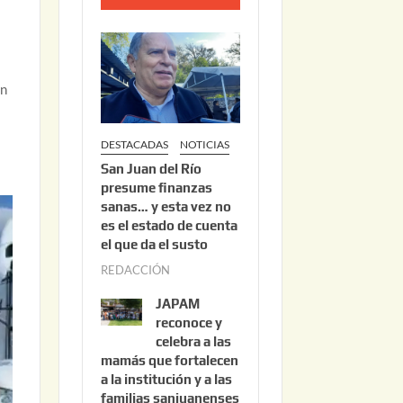
o
2
2
,
ón
2
0
DESTACADAS
NOTICIAS
2
San Juan del Río
6
presume finanzas
sanas… y esta vez no
es el estado de cuenta
el que da el susto
REDACCIÓN
a
g
JAPAM
o
reconoce y
s
celebra a las
mamás que fortalecen
t
a la institución y a las
o
familias sanjuanenses