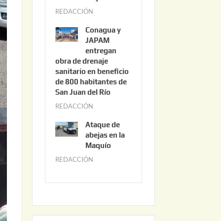
3
REDACCIÓN
j
,
u
2
Conagua y
n
0
JAPAM
i
entregan
2
obra de drenaje
o
6
sanitario en beneficio
3
de 800 habitantes de
0
San Juan del Río
,
REDACCIÓN
j
2
u
0
Ataque de
n
abejas en la
2
i
Maquío
6
o
REDACCIÓN
m
2
a
,
y
2
o
0
2
2
2