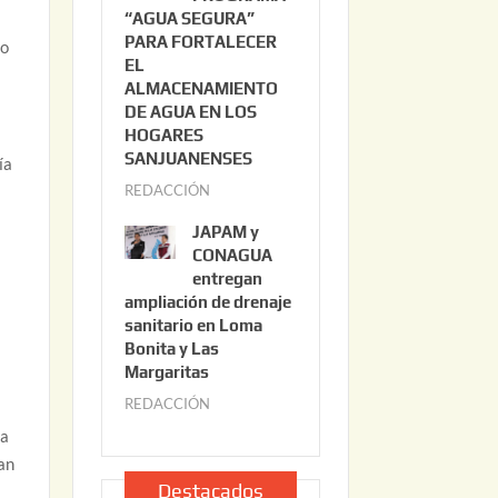
“AGUA SEGURA”
o
6
PARA FORTALECER
2
to
EL
2
ALMACENAMIENTO
,
DE AGUA EN LOS
2
HOGARES
0
SANJUANENSES
ía
2
REDACCIÓN
j
6
u
JAPAM y
l
CONAGUA
i
entregan
ampliación de drenaje
o
sanitario en Loma
2
Bonita y Las
2
Margaritas
,
REDACCIÓN
j
2
u
ra
0
l
an
2
i
Destacados
6