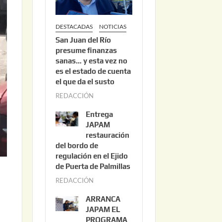
DESTACADAS
NOTICIAS
San Juan del Río
presume finanzas
sanas… y esta vez no
es el estado de cuenta
el que da el susto
REDACCIÓN
a
g
Entrega
o
JAPAM
s
restauración
del bordo de
t
regulación en el Ejido
o
de Puerta de Palmillas
3
REDACCIÓN
j
,
u
2
ARRANCA
l
0
JAPAM EL
i
PROGRAMA
2