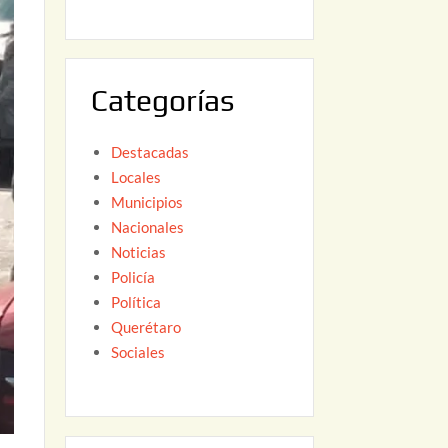
6
,
2
0
Categorías
2
6
Destacadas
Locales
Municipios
Nacionales
Noticias
Policía
Política
Querétaro
Sociales