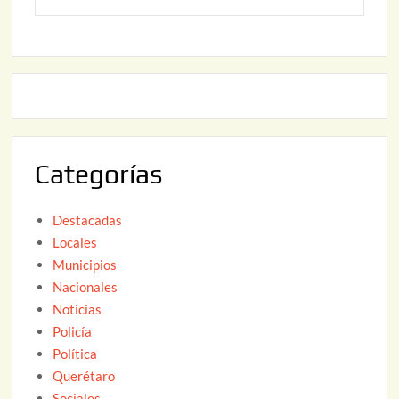
2
o
6
,
2
2
2
0
,
2
2
6
0
2
Categorías
6
Destacadas
Locales
Municipios
Nacionales
Noticias
Policía
Política
Querétaro
Sociales