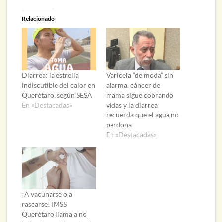
Relacionado
Diarrea: la estrella
Varicela “de moda” sin
indiscutible del calor en
alarma, cáncer de
Querétaro, según SESA
mama sigue cobrando
En «Destacadas»
vidas y la diarrea
recuerda que el agua no
perdona
En «Destacadas»
¡A vacunarse o a
rascarse! IMSS
Querétaro llama a no