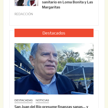
i
0
sanitario en Loma Bonita y Las
o
Margaritas
2
2
6
REDACCIÓN
j
2
u
,
l
2
i
Destacados
0
o
2
2
6
2
,
2
0
2
6
DESTACADAS
NOTICIAS
San Juan del Río presume finanzas sanas… y