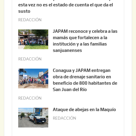
esta vez no es el estado de cuenta el que da el
susto
REDACCIÓN
a
g
JAPAM reconoce y celebra a las
o
mamás que fortalecen a la
s
institución y a las familias
t
sanjuanenses
o
REDACCIÓN
j
3
u
Conagua y JAPAM entregan
,
n
obra de drenaje sanitario en
2
i
beneficio de 800 habitantes de
0
o
San Juan del Río
2
3
REDACCIÓN
j
6
0
u
Ataque de abejas en la Maquío
,
n
REDACCIÓN
m
2
i
a
0
o
y
2