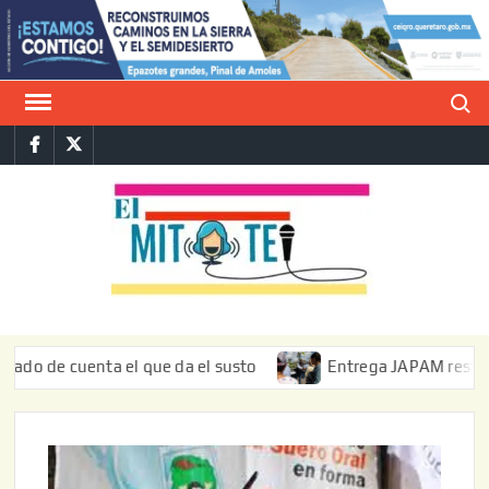
Saltar
al
contenido
Buscar
Facebook
Twitter
E
La vers
sarcást
MIT
de l
informa
cuenta el que da el susto
Entrega JAPAM restauración del