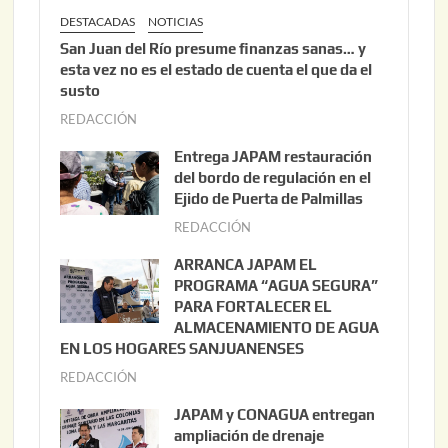
DESTACADAS
NOTICIAS
San Juan del Río presume finanzas sanas… y
esta vez no es el estado de cuenta el que da el
susto
REDACCIÓN
a
g
Entrega JAPAM restauración
o
del bordo de regulación en el
s
Ejido de Puerta de Palmillas
t
REDACCIÓN
j
o
u
ARRANCA JAPAM EL
3
l
PROGRAMA “AGUA SEGURA”
,
i
PARA FORTALECER EL
2
ALMACENAMIENTO DE AGUA
o
0
EN LOS HOGARES SANJUANENSES
2
2
REDACCIÓN
j
2
6
u
,
JAPAM y CONAGUA entregan
l
2
ampliación de drenaje