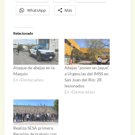
WhatsApp
Más
Relacionado
Ataque de abejas en la
Abejas “ponen en jaque”
Maquío
a Urgencias del IMSS en
En «Destacadas»
San Juan del Río: 28
lesionados
En «Destacadas»
Realiza SESA primera
Reunión de trabajo con