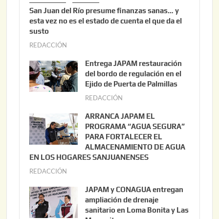
San Juan del Río presume finanzas sanas… y
esta vez no es el estado de cuenta el que da el
susto
REDACCIÓN
a
g
Entrega JAPAM restauración
o
del bordo de regulación en el
s
Ejido de Puerta de Palmillas
t
REDACCIÓN
j
o
u
ARRANCA JAPAM EL
3
l
PROGRAMA “AGUA SEGURA”
,
i
PARA FORTALECER EL
2
ALMACENAMIENTO DE AGUA
o
0
EN LOS HOGARES SANJUANENSES
2
2
REDACCIÓN
j
2
6
u
,
JAPAM y CONAGUA entregan
l
2
ampliación de drenaje
i
0
sanitario en Loma Bonita y Las