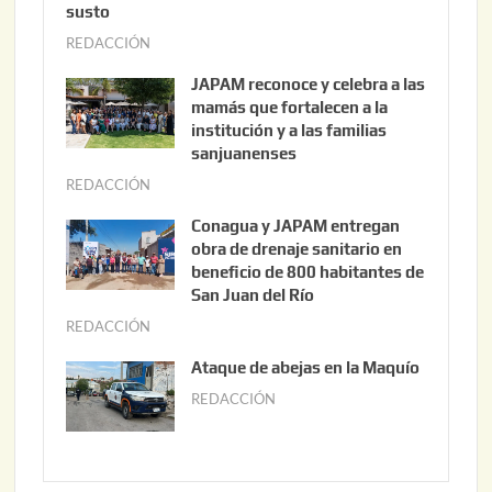
susto
REDACCIÓN
a
g
JAPAM reconoce y celebra a las
o
mamás que fortalecen a la
s
institución y a las familias
t
sanjuanenses
o
REDACCIÓN
j
3
u
Conagua y JAPAM entregan
,
n
obra de drenaje sanitario en
2
i
beneficio de 800 habitantes de
0
o
San Juan del Río
2
3
REDACCIÓN
j
6
0
u
Ataque de abejas en la Maquío
,
n
REDACCIÓN
m
2
i
a
0
o
y
2
2
o
6
,