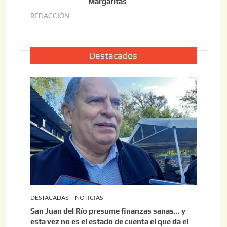
o
Margaritas
2
2
6
REDACCIÓN
j
2
u
,
l
2
i
Destacados
0
o
2
2
6
2
,
2
0
2
6
DESTACADAS
NOTICIAS
San Juan del Río presume finanzas sanas… y
esta vez no es el estado de cuenta el que da el