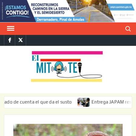
Saltar
al
contenido
Buscar
Facebook
Twitter
E
La vers
sarcást
MIT
de l
informa
 cuenta el que da el susto
Entrega JAPAM restauración de