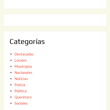
2
2
2
0
,
2
2
6
0
2
Categorías
6
Destacadas
Locales
Municipios
Nacionales
Noticias
Policía
Política
Querétaro
Sociales