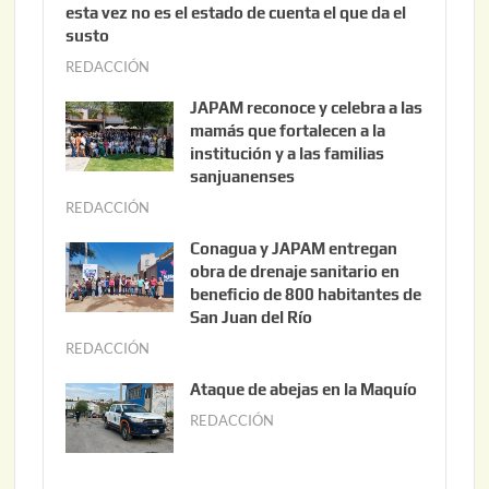
esta vez no es el estado de cuenta el que da el
susto
REDACCIÓN
a
g
JAPAM reconoce y celebra a las
o
mamás que fortalecen a la
s
institución y a las familias
t
sanjuanenses
o
REDACCIÓN
j
3
u
Conagua y JAPAM entregan
,
n
obra de drenaje sanitario en
2
i
beneficio de 800 habitantes de
0
o
San Juan del Río
2
3
REDACCIÓN
j
6
0
u
Ataque de abejas en la Maquío
,
n
REDACCIÓN
m
2
i
a
0
o
y
2
2