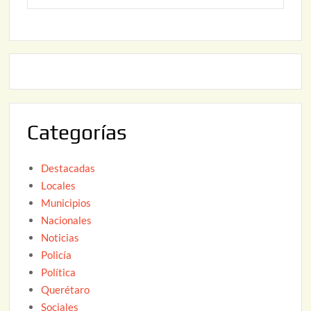
o
6
,
2
2
2
0
,
2
2
6
0
2
Categorías
6
Destacadas
Locales
Municipios
Nacionales
Noticias
Policía
Política
Querétaro
Sociales