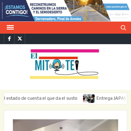
Saltar
al
contenido
Buscar
Facebook
Twitter
E
La vers
sarcást
MIT
de l
informa
o de cuenta el que da el susto
Entrega JAPAM restauració