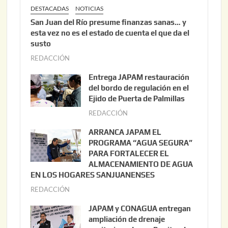
DESTACADAS
NOTICIAS
San Juan del Río presume finanzas sanas… y
esta vez no es el estado de cuenta el que da el
susto
REDACCIÓN
a
g
Entrega JAPAM restauración
o
del bordo de regulación en el
s
Ejido de Puerta de Palmillas
t
REDACCIÓN
j
o
u
ARRANCA JAPAM EL
3
l
PROGRAMA “AGUA SEGURA”
,
i
PARA FORTALECER EL
2
ALMACENAMIENTO DE AGUA
o
0
EN LOS HOGARES SANJUANENSES
2
2
REDACCIÓN
j
2
6
u
,
JAPAM y CONAGUA entregan
l
2
ampliación de drenaje
i
0