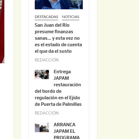
DESTACADAS
NOTICIAS
San Juan del Río
presume finanzas
sanas… y esta vez no
es el estado de cuenta
el que da el susto
REDACCIÓN
a
g
Entrega
o
JAPAM
s
restauración
del bordo de
t
regulación en el Ejido
o
de Puerta de Palmillas
3
REDACCIÓN
j
,
u
2
ARRANCA
l
0
JAPAM EL
i
PROGRAMA
2