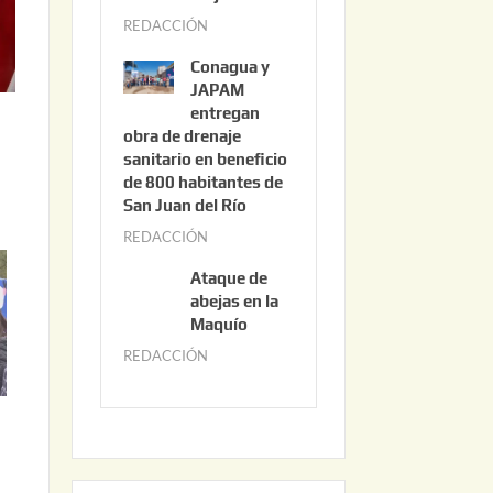
3
REDACCIÓN
j
,
u
2
Conagua y
n
0
JAPAM
i
entregan
2
obra de drenaje
o
6
sanitario en beneficio
3
de 800 habitantes de
0
San Juan del Río
,
REDACCIÓN
j
2
u
0
Ataque de
n
abejas en la
2
i
Maquío
6
o
REDACCIÓN
m
2
a
,
y
2
o
0
2
2
2