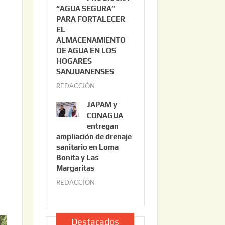
“AGUA SEGURA”
o
6
PARA FORTALECER
2
EL
2
ALMACENAMIENTO
,
DE AGUA EN LOS
2
HOGARES
0
SANJUANENSES
2
REDACCIÓN
j
6
u
JAPAM y
l
CONAGUA
i
entregan
ampliación de drenaje
o
sanitario en Loma
2
Bonita y Las
2
Margaritas
,
REDACCIÓN
j
2
u
0
l
2
i
Destacados
6