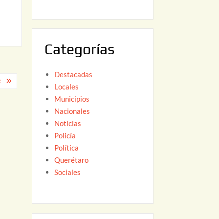
6
,
2
0
Categorías
2
6
Destacadas
R
Locales
Municipios
Nacionales
Noticias
Policía
Política
Querétaro
Sociales