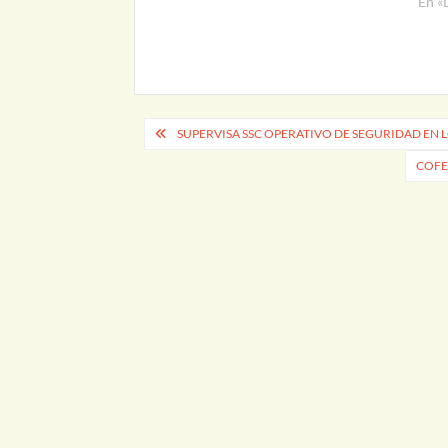
En «
Navegación
SUPERVISA SSC OPERATIVO DE SEGURIDAD EN L
de
COFE
entradas