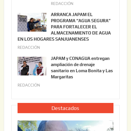
t
REDACCIÓN
j
o
u
ARRANCA JAPAM EL
3
l
PROGRAMA “AGUA SEGURA”
,
i
PARA FORTALECER EL
2
ALMACENAMIENTO DE AGUA
o
0
EN LOS HOGARES SANJUANENSES
2
2
REDACCIÓN
j
2
6
u
,
JAPAM y CONAGUA entregan
l
2
ampliación de drenaje
i
0
sanitario en Loma Bonita y Las
o
Margaritas
2
2
6
REDACCIÓN
j
2
u
,
l
2
i
Destacados
0
o
2
2
6
2