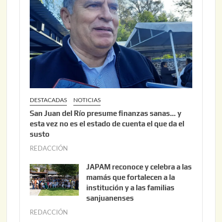
,
2
0
2
6
DESTACADAS
NOTICIAS
San Juan del Río presume finanzas sanas… y
esta vez no es el estado de cuenta el que da el
susto
REDACCIÓN
a
g
JAPAM reconoce y celebra a las
o
mamás que fortalecen a la
s
institución y a las familias
t
sanjuanenses
o
REDACCIÓN
j