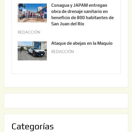
3
u
Conagua y JAPAM entregan
,
n
obra de drenaje sanitario en
2
i
beneficio de 800 habitantes de
0
o
San Juan del Río
2
3
REDACCIÓN
j
6
0
u
Ataque de abejas en la Maquío
,
n
REDACCIÓN
m
2
i
a
0
o
y
2
2
o
6
,
2
2
2
0
,
2
2
6
0
2
Categorías
6