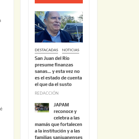
o
2
n
2
,
2
0
DESTACADAS
NOTICIAS
2
San Juan del Río
6
presume finanzas
sanas… y esta vez no
es el estado de cuenta
el que da el susto
REDACCIÓN
a
g
JAPAM
ué
o
reconoce y
s
celebra a las
mamás que fortalecen
t
a la institución y a las
o
familias sanjuanenses