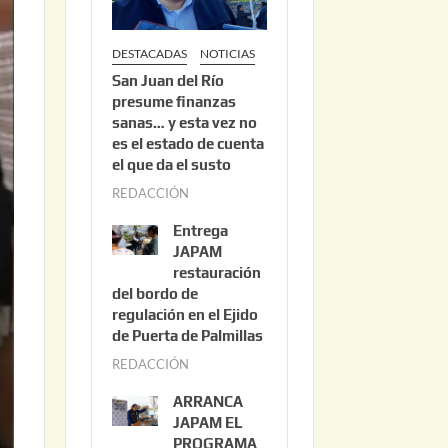
DESTACADAS
NOTICIAS
San Juan del Río
presume finanzas
sanas… y esta vez no
es el estado de cuenta
el que da el susto
REDACCIÓN
a
g
Entrega
o
JAPAM
s
restauración
del bordo de
t
regulación en el Ejido
o
de Puerta de Palmillas
3
REDACCIÓN
j
,
u
2
ARRANCA
l
0
JAPAM EL
i
PROGRAMA
2