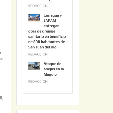
3
REDACCIÓN
j
,
u
2
Conagua y
n
0
JAPAM
i
entregan
2
obra de drenaje
o
6
sanitario en beneficio
3
de 800 habitantes de
0
San Juan del Río
,
a
REDACCIÓN
j
2
so
u
0
Ataque de
n
abejas en la
2
i
Maquío
6
o
REDACCIÓN
m
2
a
,
y
l,
2
o
0
2
2
2