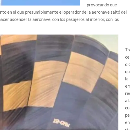
provocando que
nto en el que presumiblemente el operador de la aeronave saltó del
hacer ascender la aeronave, con los pasajeros al interior, con los
Tr
ce
di
qu
la
e
re
a 
cu
pe
en
cí