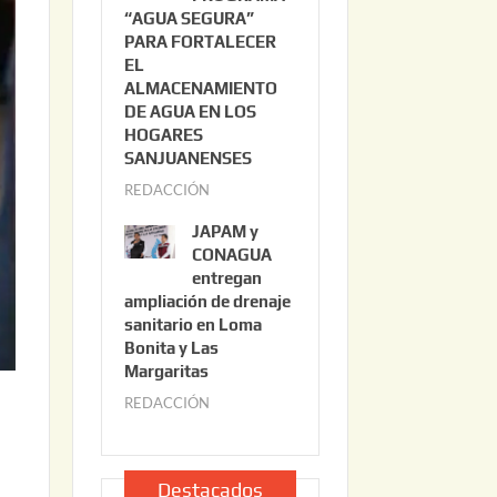
“AGUA SEGURA”
o
6
PARA FORTALECER
2
EL
2
ALMACENAMIENTO
,
DE AGUA EN LOS
2
HOGARES
0
SANJUANENSES
2
REDACCIÓN
j
6
u
JAPAM y
l
CONAGUA
i
entregan
ampliación de drenaje
o
sanitario en Loma
2
Bonita y Las
2
Margaritas
,
REDACCIÓN
j
2
u
0
l
2
i
Destacados
6