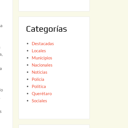
6
,
2
0
na
Categorías
2
6
Destacadas
s
Locales
a,
Municipios
Nacionales
 a
Noticias
Policía
Política
lo
Querétaro
,
Sociales
s