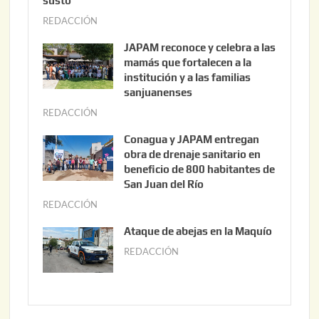
susto
REDACCIÓN
a
g
JAPAM reconoce y celebra a las
o
mamás que fortalecen a la
s
institución y a las familias
t
sanjuanenses
o
REDACCIÓN
j
3
u
Conagua y JAPAM entregan
,
n
obra de drenaje sanitario en
2
i
beneficio de 800 habitantes de
0
o
San Juan del Río
2
3
REDACCIÓN
j
6
0
u
Ataque de abejas en la Maquío
,
n
REDACCIÓN
m
2
i
a
0
o
y
2
2
o
6
,