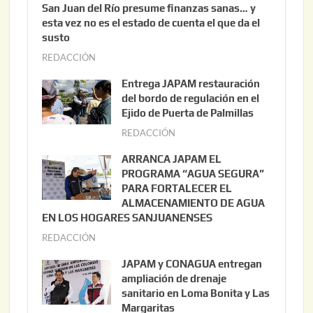
San Juan del Río presume finanzas sanas… y
esta vez no es el estado de cuenta el que da el
susto
REDACCIÓN
a
g
Entrega JAPAM restauración
o
del bordo de regulación en el
s
Ejido de Puerta de Palmillas
t
REDACCIÓN
j
o
u
ARRANCA JAPAM EL
3
l
PROGRAMA “AGUA SEGURA”
,
i
PARA FORTALECER EL
2
ALMACENAMIENTO DE AGUA
o
0
EN LOS HOGARES SANJUANENSES
2
2
REDACCIÓN
j
2
6
u
,
JAPAM y CONAGUA entregan
l
2
ampliación de drenaje
i
0
sanitario en Loma Bonita y Las
o
Margaritas
2