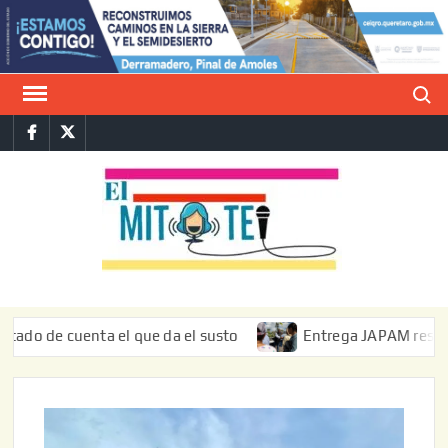
Saltar
al
contenido
Buscar
Facebook
Twitter
E
La vers
sarcást
MIT
de l
informa
 cuenta el que da el susto
Entrega JAPAM restauración de