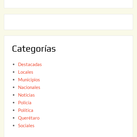
2
2
2
0
,
2
2
6
0
2
Categorías
6
Destacadas
Locales
Municipios
Nacionales
Noticias
Policía
Política
Querétaro
Sociales