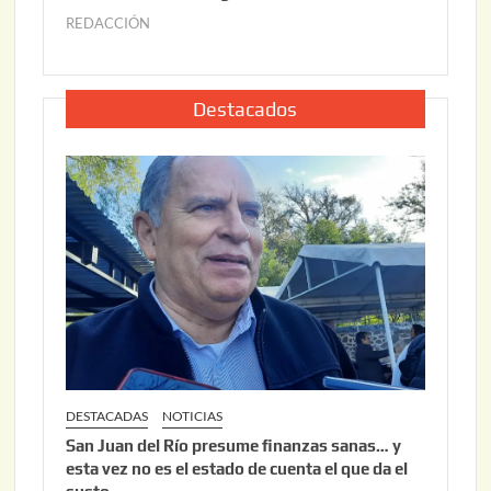
2
6
REDACCIÓN
j
2
u
,
l
2
i
Destacados
0
o
2
2
6
2
,
2
0
2
6
DESTACADAS
NOTICIAS
San Juan del Río presume finanzas sanas… y
esta vez no es el estado de cuenta el que da el