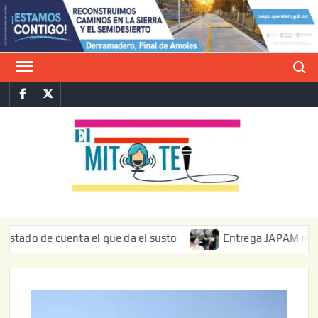
Saltar
al
contenido
Buscar
Facebook
Twitter
E
La vers
sarcást
MIT
de l
informa
e cuenta el que da el susto
Entrega JAPAM restauración d