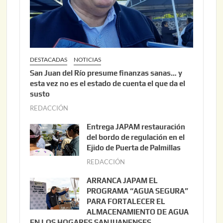
DESTACADAS
NOTICIAS
San Juan del Río presume finanzas sanas… y
esta vez no es el estado de cuenta el que da el
susto
REDACCIÓN
a
g
Entrega JAPAM restauración
o
del bordo de regulación en el
s
Ejido de Puerta de Palmillas
t
REDACCIÓN
j
o
u
ARRANCA JAPAM EL
3
l
PROGRAMA “AGUA SEGURA”
,
i
PARA FORTALECER EL
2
ALMACENAMIENTO DE AGUA
o
0
EN LOS HOGARES SANJUANENSES