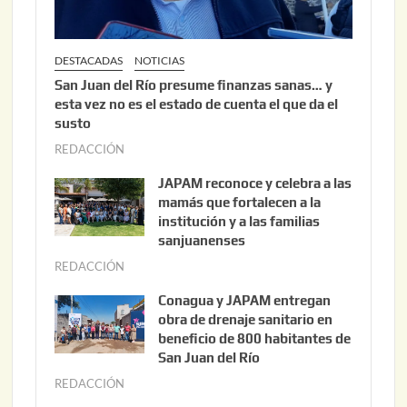
DESTACADAS
NOTICIAS
San Juan del Río presume finanzas sanas… y
esta vez no es el estado de cuenta el que da el
susto
REDACCIÓN
a
g
JAPAM reconoce y celebra a las
o
mamás que fortalecen a la
s
institución y a las familias
t
sanjuanenses
o
REDACCIÓN
j
3
u
Conagua y JAPAM entregan
,
n
obra de drenaje sanitario en
2
i
beneficio de 800 habitantes de
0
o
San Juan del Río
2
3
REDACCIÓN
j
6
0
u