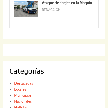
Ataque de abejas en la Maquío
,
n
REDACCIÓN
m
2
i
a
0
o
y
2
2
o
6
,
2
2
2
0
,
2
2
6
0
2
Categorías
6
Destacadas
Locales
Municipios
Nacionales
Noticias