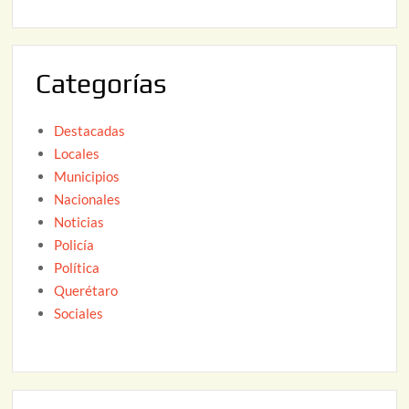
2
6
0
2
Categorías
6
Destacadas
Locales
Municipios
Nacionales
Noticias
Policía
Política
Querétaro
Sociales