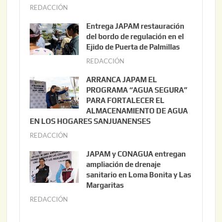
REDACCIÓN
a
g
Entrega JAPAM restauración
o
del bordo de regulación en el
s
Ejido de Puerta de Palmillas
t
REDACCIÓN
j
o
u
ARRANCA JAPAM EL
3
l
PROGRAMA “AGUA SEGURA”
,
i
PARA FORTALECER EL
2
ALMACENAMIENTO DE AGUA
o
0
EN LOS HOGARES SANJUANENSES
2
2
REDACCIÓN
j
2
6
u
,
JAPAM y CONAGUA entregan
l
2
ampliación de drenaje
i
0
sanitario en Loma Bonita y Las
o
Margaritas
2
2
6
REDACCIÓN
j
2
u
,