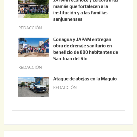
o
mamás que fortalecen a la
s
institución y a las familias
t
sanjuanenses
o
REDACCIÓN
j
3
u
Conagua y JAPAM entregan
,
n
obra de drenaje sanitario en
2
i
beneficio de 800 habitantes de
0
o
San Juan del Río
2
3
REDACCIÓN
j
6
0
u
Ataque de abejas en la Maquío
,
n
REDACCIÓN
m
2
i
a
0
o
y
2
2
o
6
,
2
2
2
0
,
2