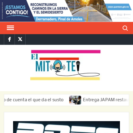
Saltar
al
contenido
Buscar
Facebook
Twitter
E
La vers
sarcást
MIT
de l
informa
nta el que da el susto
Entrega JAPAM restauración del bo