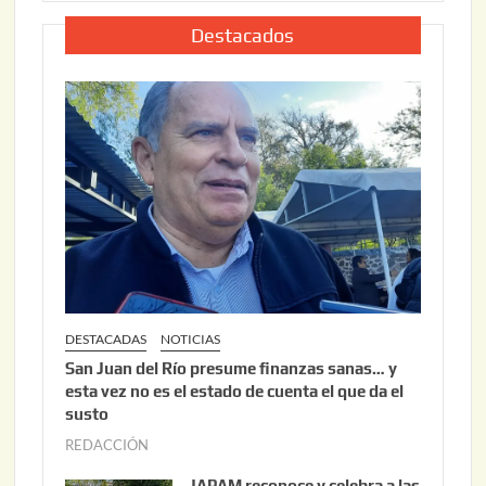
l
2
i
Destacados
0
o
2
2
6
2
,
2
0
2
6
DESTACADAS
NOTICIAS
San Juan del Río presume finanzas sanas… y
esta vez no es el estado de cuenta el que da el
susto
REDACCIÓN
a
g
JAPAM reconoce y celebra a las