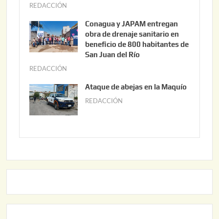
o
REDACCIÓN
j
3
u
Conagua y JAPAM entregan
,
n
obra de drenaje sanitario en
2
i
beneficio de 800 habitantes de
0
o
San Juan del Río
2
3
REDACCIÓN
j
6
0
u
Ataque de abejas en la Maquío
,
n
REDACCIÓN
m
2
i
a
0
o
y
2
2
o
6
,
2
2
2
0
,
2
2
6
0
2