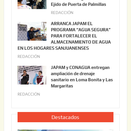
s
Ejido de Puerta de Palmillas
t
REDACCIÓN
j
o
u
ARRANCA JAPAM EL
3
l
PROGRAMA “AGUA SEGURA”
,
i
PARA FORTALECER EL
2
ALMACENAMIENTO DE AGUA
o
0
EN LOS HOGARES SANJUANENSES
2
2
REDACCIÓN
j
2
6
u
,
JAPAM y CONAGUA entregan
l
2
ampliación de drenaje
i
0
sanitario en Loma Bonita y Las
o
Margaritas
2
2
6
REDACCIÓN
j
2
u
,
l
2
i
Destacados
0
o
2
2