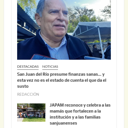
6
2
,
2
0
2
6
DESTACADAS
NOTICIAS
San Juan del Río presume finanzas sanas… y
esta vez no es el estado de cuenta el que da el
susto
REDACCIÓN
a
g
JAPAM reconoce y celebra a las
o
mamás que fortalecen a la
s
institución y a las familias
t
sanjuanenses