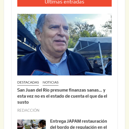
Últimas entradas
DESTACADAS
NOTICIAS
San Juan del Río presume finanzas sanas… y
esta vez no es el estado de cuenta el que da el
susto
REDACCIÓN
a
g
Entrega JAPAM restauración
o
del bordo de regulación en el