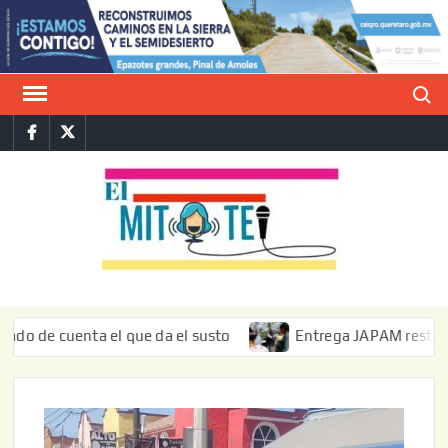
Saltar
al
contenido
Buscar
Facebook
Twitter
E
La vers
sarcást
MIT
de l
informa
uenta el que da el susto
Entrega JAPAM restauración del 