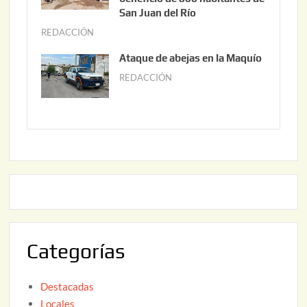
0
o
San Juan del Río
2
3
REDACCIÓN
j
6
0
u
Ataque de abejas en la Maquío
,
n
REDACCIÓN
m
2
i
a
0
o
y
2
2
o
6
,
2
2
2
0
,
2
2
6
0
2
Categorías
6
Destacadas
Locales