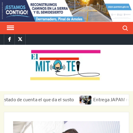
Saltar
al
contenido
Buscar
Facebook
Twitter
E
La vers
sarcást
MIT
de l
informa
de cuenta el que da el susto
Entrega JAPAM restauración 