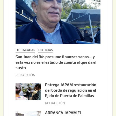
DESTACADAS
NOTICIAS
San Juan del Río presume finanzas sanas… y
esta vez no es el estado de cuenta el que da el
susto
REDACCIÓN
a
g
Entrega JAPAM restauración
o
del bordo de regulación en el
s
Ejido de Puerta de Palmillas
t
REDACCIÓN
j
o
u
ARRANCA JAPAM EL
3
l