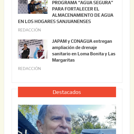
PROGRAMA “AGUA SEGURA”
,
i
PARA FORTALECER EL
2
ALMACENAMIENTO DE AGUA
o
0
EN LOS HOGARES SANJUANENSES
2
2
REDACCIÓN
j
2
6
u
,
JAPAM y CONAGUA entregan
l
2
ampliación de drenaje
i
0
sanitario en Loma Bonita y Las
o
Margaritas
2
2
6
REDACCIÓN
j
2
u
,
l
2
i
Destacados
0
o
2
2
6
2
,
2