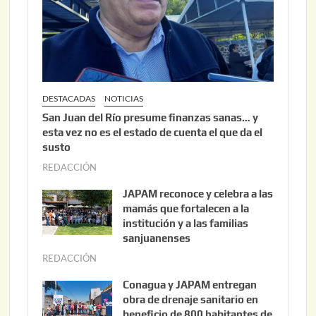
0
2
6
DESTACADAS
NOTICIAS
San Juan del Río presume finanzas sanas… y
esta vez no es el estado de cuenta el que da el
susto
REDACCIÓN
a
g
JAPAM reconoce y celebra a las
o
mamás que fortalecen a la
s
institución y a las familias
t
sanjuanenses
o
REDACCIÓN
j
3
u
Conagua y JAPAM entregan
,
n
obra de drenaje sanitario en
2
i
beneficio de 800 habitantes de