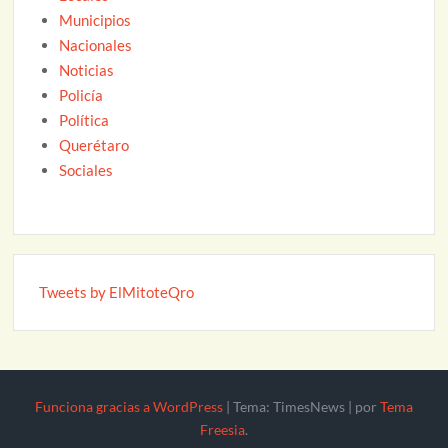
Municipios
Nacionales
Noticias
Policía
Política
Querétaro
Sociales
Tweets by ElMitoteQro
Funciona gracias a WordPress
|
Tema: TimesNews
|
por
Tema
Freesia
.