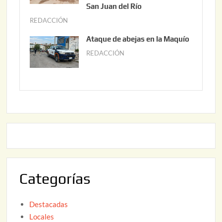
0
o
San Juan del Río
2
3
REDACCIÓN
j
6
0
u
Ataque de abejas en la Maquío
,
n
REDACCIÓN
m
2
i
a
0
o
y
2
2
o
6
,
2
2
2
0
,
2
2
6
0
2
Categorías
6
Destacadas
Locales