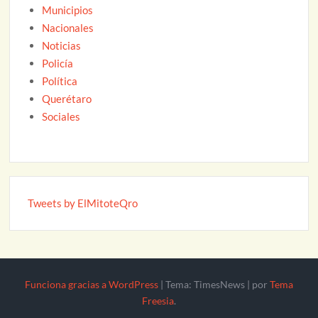
Municipios
Nacionales
Noticias
Policía
Política
Querétaro
Sociales
Tweets by ElMitoteQro
Funciona gracias a WordPress
|
Tema: TimesNews
|
por
Tema
Freesia
.