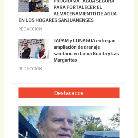
PROGRAMA “AGUA SEGURA”
,
i
PARA FORTALECER EL
2
ALMACENAMIENTO DE AGUA
o
0
EN LOS HOGARES SANJUANENSES
2
2
REDACCIÓN
j
2
6
u
,
JAPAM y CONAGUA entregan
l
2
ampliación de drenaje
i
0
sanitario en Loma Bonita y Las
o
Margaritas
2
2
6
REDACCIÓN
j
2
u
,
l
2
i
Destacados
0
o
2
2
6
2
,
2