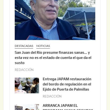
DESTACADAS
NOTICIAS
San Juan del Río presume finanzas sanas… y
esta vez no es el estado de cuenta el que da el
susto
REDACCIÓN
a
g
Entrega JAPAM restauración
o
del bordo de regulación en el
s
Ejido de Puerta de Palmillas
t
REDACCIÓN
j
o
u
ARRANCA JAPAM EL
3
l