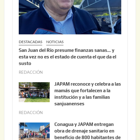
0
2
6
DESTACADAS
NOTICIAS
San Juan del Río presume finanzas sanas… y
esta vez no es el estado de cuenta el que da el
susto
REDACCIÓN
a
g
JAPAM reconoce y celebra a las
o
mamás que fortalecen a la
s
institución y a las familias
t
sanjuanenses
o
REDACCIÓN
j
3
u
Conagua y JAPAM entregan
,
n
obra de drenaje sanitario en
2
i
beneficio de 800 habitantes de