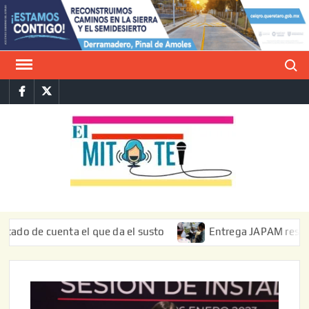
Saltar
al
contenido
Buscar
Facebook
Twitter
E
La vers
sarcást
MIT
de l
informa
de cuenta el que da el susto
Entrega JAPAM restauración 