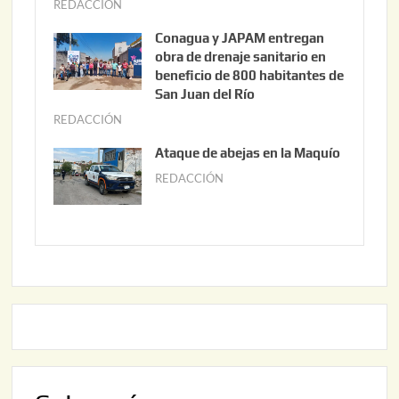
o
REDACCIÓN
j
3
u
Conagua y JAPAM entregan
,
n
obra de drenaje sanitario en
2
i
beneficio de 800 habitantes de
0
o
San Juan del Río
2
3
REDACCIÓN
j
6
0
u
Ataque de abejas en la Maquío
,
n
REDACCIÓN
m
2
i
a
0
o
y
2
2
o
6
,
2
2
2
0
,
2
2
6
0
2