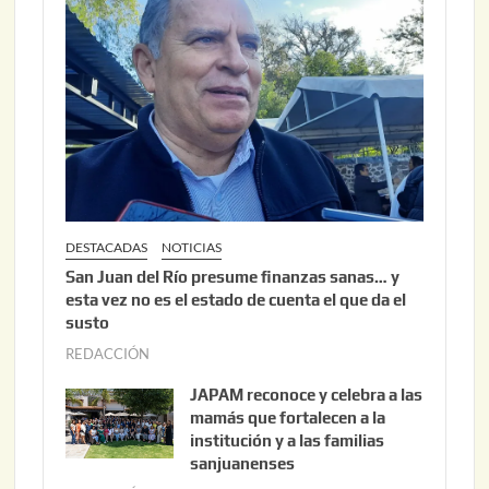
6
2
,
2
0
2
6
DESTACADAS
NOTICIAS
San Juan del Río presume finanzas sanas… y
esta vez no es el estado de cuenta el que da el
susto
REDACCIÓN
a
g
JAPAM reconoce y celebra a las
o
mamás que fortalecen a la
s
institución y a las familias
t
sanjuanenses