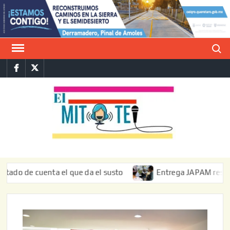
Saltar
al
contenido
Buscar
Facebook
Twitter
E
La vers
sarcást
MIT
de l
informa
e cuenta el que da el susto
Entrega JAPAM restauración d