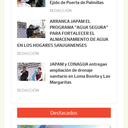
s
Ejido de Puerta de Palmillas
t
REDACCIÓN
j
o
u
ARRANCA JAPAM EL
3
l
PROGRAMA “AGUA SEGURA”
,
i
PARA FORTALECER EL
2
ALMACENAMIENTO DE AGUA
o
0
EN LOS HOGARES SANJUANENSES
2
2
REDACCIÓN
j
2
6
u
,
JAPAM y CONAGUA entregan
l
2
ampliación de drenaje
i
0
sanitario en Loma Bonita y Las
o
Margaritas
2
2
6
REDACCIÓN
j
2
u
,
l
2
i
Destacados
0
o
2
2