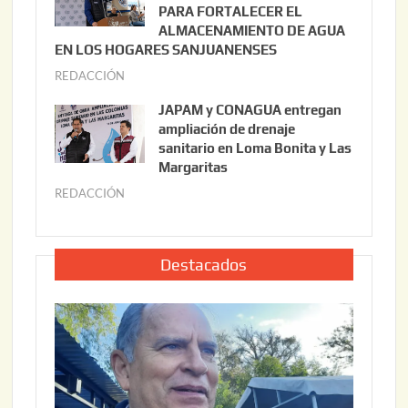
,
i
PARA FORTALECER EL
2
ALMACENAMIENTO DE AGUA
o
0
EN LOS HOGARES SANJUANENSES
2
2
REDACCIÓN
j
2
6
u
,
JAPAM y CONAGUA entregan
l
2
ampliación de drenaje
i
0
sanitario en Loma Bonita y Las
o
Margaritas
2
2
6
REDACCIÓN
j
2
u
,
l
2
i
Destacados
0
o
2
2
6
2
,
2
0