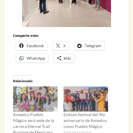
Comparte esto:
Facebook
X
Telegram
WhatsApp
Más
Relacionado
Amealco Pueblo
Exitoso festival del 4to
Mágico será sede de la
aniversario de Amealco
carrera Eternal Trail
como Pueblo Mágico
Running de Mexicana
Entrada similar