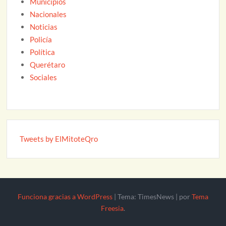
Municipios
Nacionales
Noticias
Policía
Política
Querétaro
Sociales
Tweets by ElMitoteQro
Funciona gracias a WordPress
|
Tema: TimesNews
|
por
Tema
Freesia
.