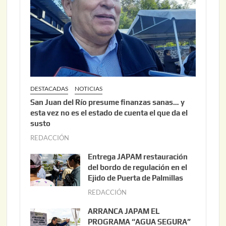
DESTACADAS
NOTICIAS
San Juan del Río presume finanzas sanas… y
esta vez no es el estado de cuenta el que da el
susto
REDACCIÓN
a
g
Entrega JAPAM restauración
o
del bordo de regulación en el
s
Ejido de Puerta de Palmillas
t
REDACCIÓN
j
o
u
ARRANCA JAPAM EL
3
l
PROGRAMA “AGUA SEGURA”