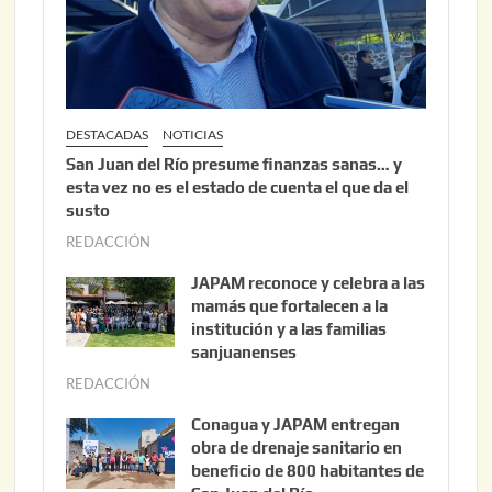
2
6
DESTACADAS
NOTICIAS
San Juan del Río presume finanzas sanas… y
esta vez no es el estado de cuenta el que da el
susto
REDACCIÓN
a
g
JAPAM reconoce y celebra a las
o
mamás que fortalecen a la
s
institución y a las familias
t
sanjuanenses
o
REDACCIÓN
j
3
u
Conagua y JAPAM entregan
,
n
obra de drenaje sanitario en
2
i
beneficio de 800 habitantes de
0