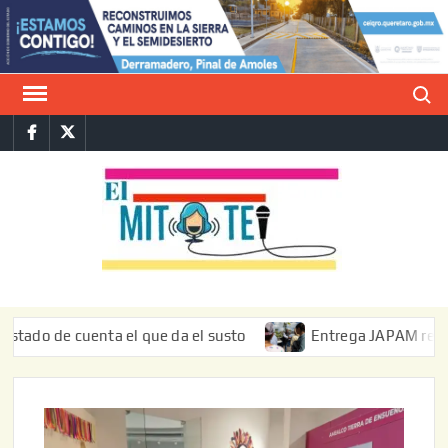
Saltar
al
contenido
Buscar
Facebook
Twitter
E
La vers
sarcást
MIT
de l
informa
de cuenta el que da el susto
Entrega JAPAM restauración 