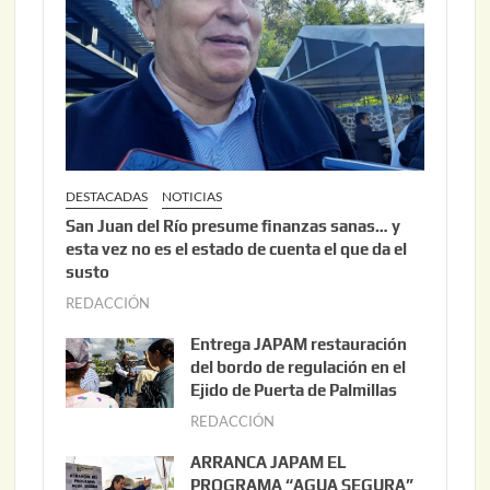
DESTACADAS
NOTICIAS
San Juan del Río presume finanzas sanas… y
esta vez no es el estado de cuenta el que da el
susto
REDACCIÓN
a
g
Entrega JAPAM restauración
o
del bordo de regulación en el
s
Ejido de Puerta de Palmillas
t
REDACCIÓN
j
o
u
ARRANCA JAPAM EL
3
l
PROGRAMA “AGUA SEGURA”