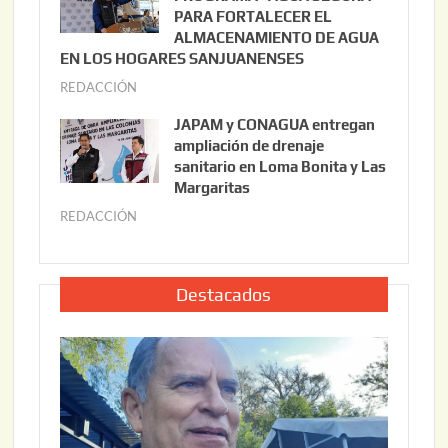
,
i
PARA FORTALECER EL
2
ALMACENAMIENTO DE AGUA
o
0
EN LOS HOGARES SANJUANENSES
2
2
REDACCIÓN
j
2
6
u
,
JAPAM y CONAGUA entregan
l
2
ampliación de drenaje
i
0
sanitario en Loma Bonita y Las
o
Margaritas
2
2
6
REDACCIÓN
j
2
u
,
l
2
i
Destacados
0
o
2
2
6
2
,
2
0