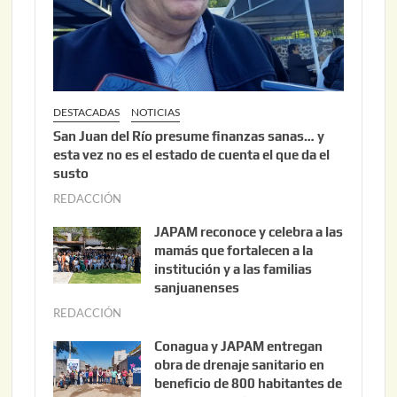
2
6
DESTACADAS
NOTICIAS
San Juan del Río presume finanzas sanas… y
esta vez no es el estado de cuenta el que da el
susto
REDACCIÓN
a
g
JAPAM reconoce y celebra a las
o
mamás que fortalecen a la
s
institución y a las familias
t
sanjuanenses
o
REDACCIÓN
j
3
u
Conagua y JAPAM entregan
,
n
obra de drenaje sanitario en
2
i
beneficio de 800 habitantes de