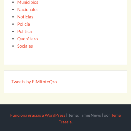
Municipios
Nacionales
Noticias
Policía
Política
Querétaro
Sociales
Tweets by ElMitoteQro
Funciona gracias a WordPress
|
Tema: TimesNews
|
por
Tema
Freesia
.