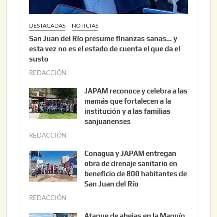
DESTACADAS
NOTICIAS
San Juan del Río presume finanzas sanas… y
esta vez no es el estado de cuenta el que da el
susto
REDACCIÓN
a
g
JAPAM reconoce y celebra a las
o
mamás que fortalecen a la
s
institución y a las familias
t
sanjuanenses
o
REDACCIÓN
j
3
u
Conagua y JAPAM entregan
,
n
obra de drenaje sanitario en
2
i
beneficio de 800 habitantes de
0
o
San Juan del Río
2
3
REDACCIÓN
j
6
0
u
Ataque de abejas en la Maquío