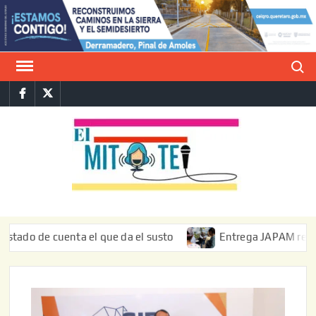
Saltar
al
contenido
Buscar
Facebook
Twitter
E
La vers
sarcást
MIT
de l
informa
de cuenta el que da el susto
Entrega JAPAM restauración 